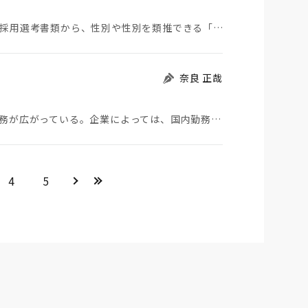
日用品の世界的企業のユニリーバの日本法人では、採用選考書類から、性別や性別を類推できる「名前」の記…
奈良 正哉
コロナ対策で、電通や三菱商事など大企業で在宅勤務が広がっている。企業によっては、国内勤務全社員、数…
＞
>>
4
5