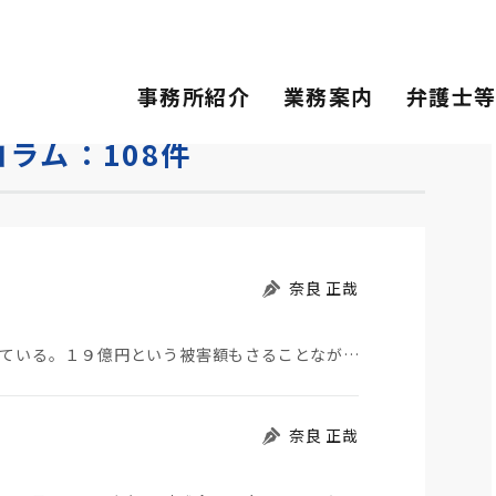
事務所紹介
業務案内
弁護士
ラム：108件
奈良 正哉
第一生命の元女性社員による巨額の詐欺が報道されている。１９億円という被害額もさることながら、その元…
奈良 正哉