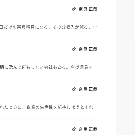
奈良 正哉
テレワークによって通勤手当がなくなり、通勤した日だけの実費精算になる、その分収入が減る、その分社会…
奈良 正哉
休業に追い込まれている会社や店舗がある中、この期に及んで何もしない会社もある。全従業員を、これまで…
奈良 正哉
首都封鎖前夜の様相だ。首都圏で人の移動が制限されたときに、企業の生産性を維持しようとすればテレワー…
奈良 正哉