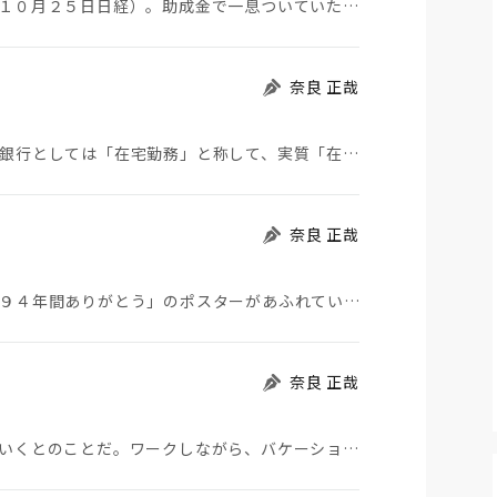
地方工場の閉鎖や縮小で職を失う人が増えている（１０月２５日日経）。助成金で一息ついていた企業の息も…
奈良 正哉
みずほＦＧは週休３日、４日勤務制度を導入する。銀行としては「在宅勤務」と称して、実質「在宅休暇」と…
奈良 正哉
西武鉄道車両には、「８月３１日としまえん閉園、９４年間ありがとう」のポスターがあふれている。閉園は…
奈良 正哉
政府は観光回復目的で、ワーケーションを推進していくとのことだ。ワークしながら、バケーションするとい…