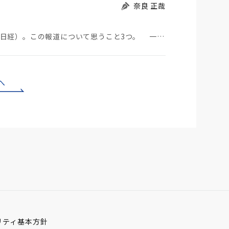
奈良 正哉
中国のBYDが日本市場に軽EVを投入する（7月29日日経）。この報道について思うこと3つ。 一つ…
へ
リティ基本方針