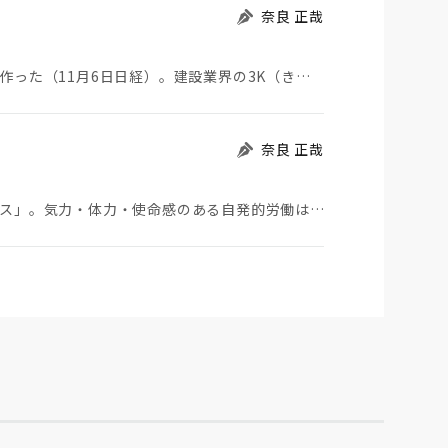
奈良 正哉
大手建設会社大林組が建設現場にカフェ風休憩所を作った（11月6日日経）。建設業界の3K（きつい、汚…
奈良 正哉
高市発言で一時話題になった「ワークライフバランス」。気力・体力・使命感のある自発的労働はこんな建前…