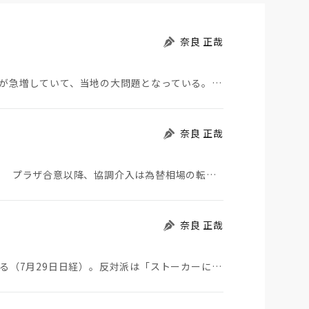
奈良 正哉
モロッコから地続きのスペインの飛び地へ不法移民が急増していて、当地の大問題となっている。「海を泳い…
奈良 正哉
日米が協調介入に踏み切った。円は急騰している。 プラザ合意以降、協調介入は為替相場の転機になって…
奈良 正哉
ストーカーにGPSを着けさせることが議論されている（7月29日日経）。反対派は「ストーカーにも人権…