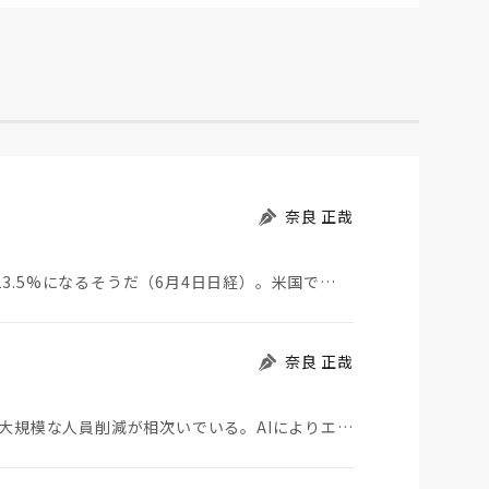
奈良 正哉
13.5%になるそうだ（6月4日日経）。米国で…
奈良 正哉
アマゾンやマイクロソフトなど、メガテック企業で大規模な人員削減が相次いでいる。AIによりエンジニア…