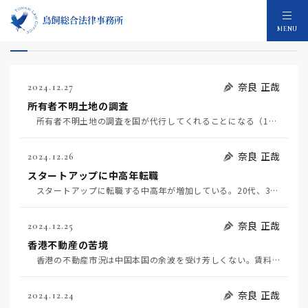
2024年のコラム：220件
MENU
奈良 正哉
2024.12.27
所有者不明土地の調査
所有者不明土地の調査を国が代行してくれることになる（12月22日日経）。これで再開発の活性化を見込…
奈良 正哉
2024.12.26
スタートアップに中高年転職
スタートアップに転職する中高年が増加している。20代、30代を押さえて、40代以上は2022年に比…
奈良 正哉
2024.12.25
香港不動産の苦境
香港の不動産市況は中国本国の余波を受け芳しくない。賃料はピークの半分になっているとのことだ。これで…
奈良 正哉
2024.12.24