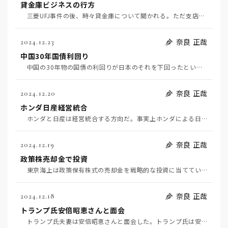
貸金庫ビジネスの行方
三菱UFJ事件の後、時々貸金庫について聞かれる。ただ支店事務の経験がないのでよく知らないというのが…
奈良 正哉
2024.12.23
中国30年国債利回り
中国の30年物の国債の利回りが日本のそれを下回ったという、マニアックで地味な記事がある（12月3日…
奈良 正哉
2024.12.20
ホンダ日産経営統合
ホンダと日産は経営統合する方向だ。事実上ホンダによる日産の救済だろう。 日産は、スカイラインやフ…
奈良 正哉
2024.12.19
政策株売却金で投資
東京海上は政策保有株式の売却金を戦略的な投資に当てている。あらたに建設コンサルティング会社を買収し…
奈良 正哉
2024.12.18
トランプ氏安倍昭恵さんと面会
トランプ氏夫妻は安倍昭恵さんと面会した。トランプ氏は安倍首相が亡くなった後、ときおり安倍昭恵さんに…