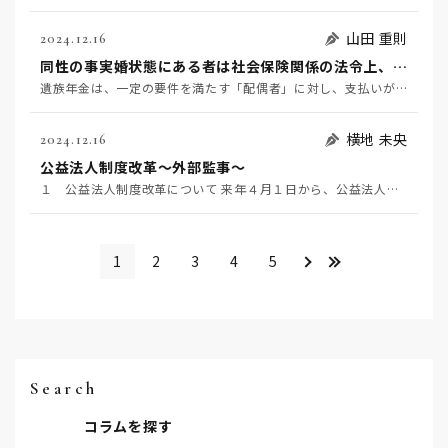
山田 重則
2024.12.16
同性の事実婚状態にある者は社会保険関係の法令上、「配偶者」にあたるか。
遺族年金は、一定の要件を満たす「配偶者」に対し、支払いがなされます。そして、「配偶者」については、「…
横地 未央
2024.12.16
公益法人制度改革～外部監事～
１ 公益法人制度改革について 来年４月１日から、公益法人を巡る法制度の改正が施行されます。その内容は…
＞
>>
1
2
3
4
5
Search
コラムを探す