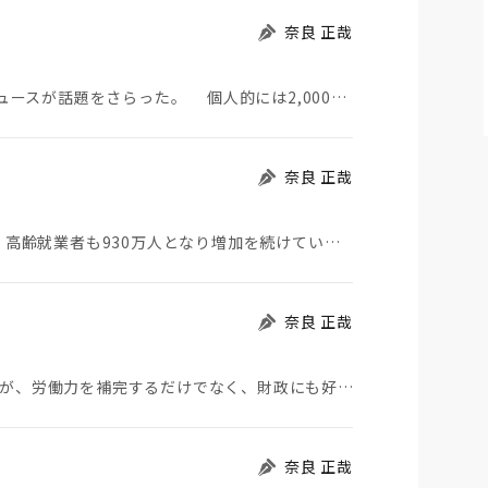
奈良 正哉
ュースが話題をさらった。 個人的には2,000…
奈良 正哉
65歳以上の高齢者の割合は29%となり世界最高だ。高齢就業者も930万人となり増加を続けている（9…
奈良 正哉
日経の経済学者を対象とした調査では、外国人増加が、労働力を補完するだけでなく、財政にも好影響を与え…
奈良 正哉