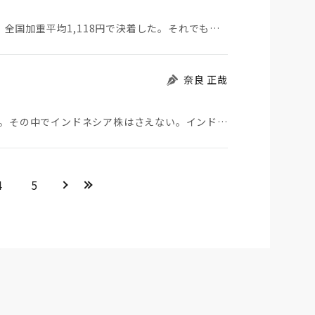
2025年度の最低賃金は「過去最高」の63円上がり、全国加重平均1,118円で決着した。それでも企…
奈良 正哉
アジア各国のインデックス投信に分散投資している。その中でインドネシア株はさえない。インドやベトナム…
＞
>>
4
5