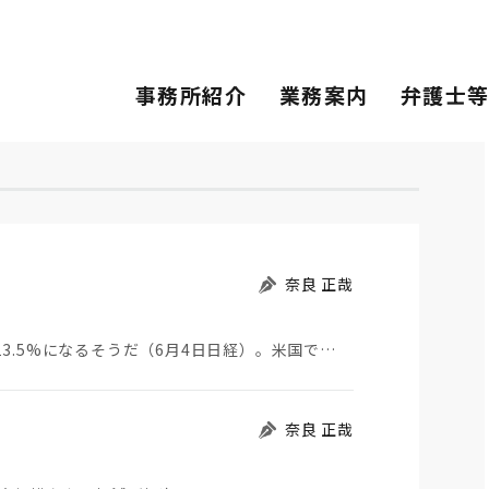
事務所紹介
業務案内
弁護士
奈良 正哉
13.5%になるそうだ（6月4日日経）。米国で…
奈良 正哉