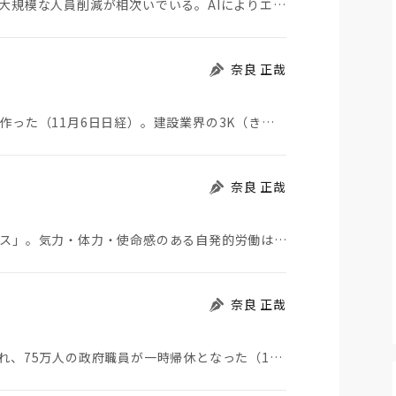
アマゾンやマイクロソフトなど、メガテック企業で大規模な人員削減が相次いでいる。AIによりエンジニア…
奈良 正哉
大手建設会社大林組が建設現場にカフェ風休憩所を作った（11月6日日経）。建設業界の3K（きつい、汚…
奈良 正哉
高市発言で一時話題になった「ワークライフバランス」。気力・体力・使命感のある自発的労働はこんな建前…
奈良 正哉
アメリカでは予算の失効によって政府機関が閉鎖され、75万人の政府職員が一時帰休となった（10月1日…