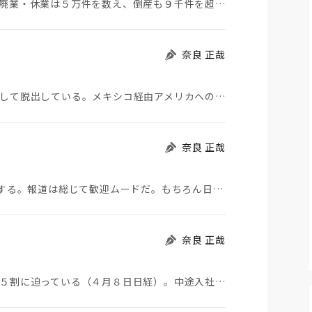
ゼロゼロ融資の麻酔も切れ始めて、２０２３年度、廃業・休業は５万件を数え、倒産も９千件を超えた。対し…
奈良 正哉
中国からの脱出は外資だけではない。中国人も大挙して脱出している。メキシコ経由アメリカへの不法中国移…
奈良 正哉
TSMCに続いてマイクロソフトも日本に巨額投資をする。報道は総じて歓迎ムードだ。もちろん日本の技術…
奈良 正哉
２０２４年度の採用計画では、中途採用は４３％と５割に迫っている（４月８日日経）。中途入社はごく一般…