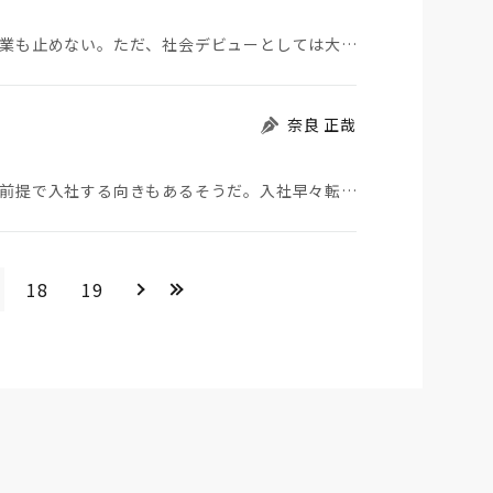
類まれな才能とほとばしる情熱があるなら卒業即起業も止めない。ただ、社会デビューとしては大企業で社会…
奈良 正哉
新入社員は、転職を視野に入れているどころか転職前提で入社する向きもあるそうだ。入社早々転職サイトへ…
＞
>>
18
19