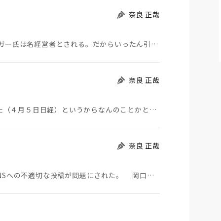
奈良 正哉
アクティビストを撃退したディズニーのボブ・アイガー氏は名経営者とされる。だからいったん引退した後に…
奈良 正哉
ディズニーがアクティビスト対策に5,000億円使った（４月５日日経）というからなんのことかと思った…
奈良 正哉
仙台高裁の岡口裁判官が弾劾裁判で罷免された。SNSへの不適切な投稿が問題にされた。 岡口裁判官と…