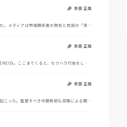
奈良 正哉
日経平均株価はあっという間に４万円の大台を超えた。メディアは市場関係者の熱気と庶民の「実感がわかな…
奈良 正哉
セクハラで歴代トップ３人が解任（辞任）になったENEOS。ここまでくると、セクハラ行為をした個人の…
奈良 正哉
ベトナムで民営銀行を舞台に６兆円もの横領事件が起こった。監督すべき中銀幹部も収賄による関与を疑われ…