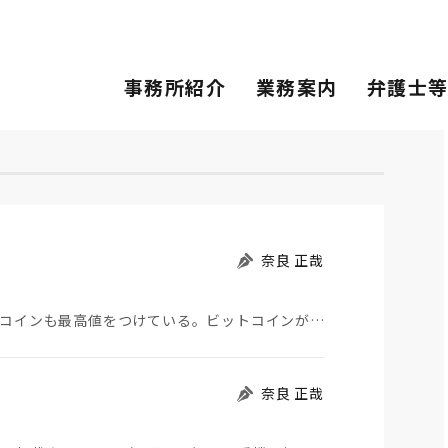
事務所紹介
業務案内
弁護士
奈良 正哉
日米欧の株価が最高値をつけている。同時にビットコインも最高値をつけている。ビットコインが株式の投資…
奈良 正哉