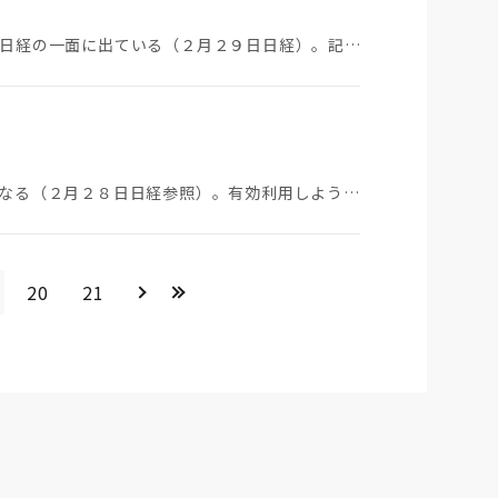
損保大手各社が政策保有株をゼロにするとの記事が日経の一面に出ている（２月２９日日経）。記事の最後の…
空き家問題は根深いので間欠泉のようにニュースになる（２月２８日日経参照）。有効利用しようとしてもそ…
＞
>>
20
21