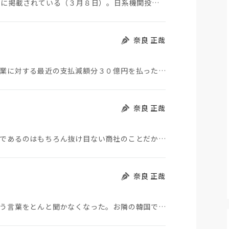
「PBR１倍割れトップ再任反対」との見出しが日経に掲載されている（３月８日）。日系機関投資家が、P…
奈良 正哉
日産が下請法違反で公取委の勧告を受けた。下請企業に対する最近の支払減額分３０億円を払った（３月８日…
奈良 正哉
ビッグモーターの救世主は伊藤忠になった。積極的であるのはもちろん抜け目ない商社のことだから、十分に…
奈良 正哉
政権はそれどころではないのか「少子化対策」という言葉をとんと聞かなくなった。お隣の韓国では過去最低…