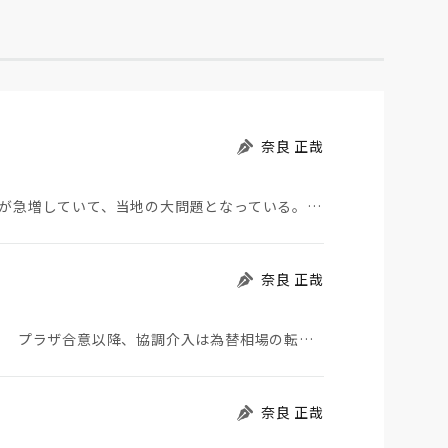
奈良 正哉
モロッコから地続きのスペインの飛び地へ不法移民が急増していて、当地の大問題となっている。「海を泳い…
奈良 正哉
日米が協調介入に踏み切った。円は急騰している。 プラザ合意以降、協調介入は為替相場の転機になって…
奈良 正哉