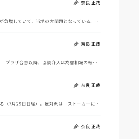
奈良 正哉
モロッコから地続きのスペインの飛び地へ不法移民が急増していて、当地の大問題となっている。「海を泳い…
奈良 正哉
日米が協調介入に踏み切った。円は急騰している。 プラザ合意以降、協調介入は為替相場の転機になって…
奈良 正哉
ストーカーにGPSを着けさせることが議論されている（7月29日日経）。反対派は「ストーカーにも人権…
奈良 正哉