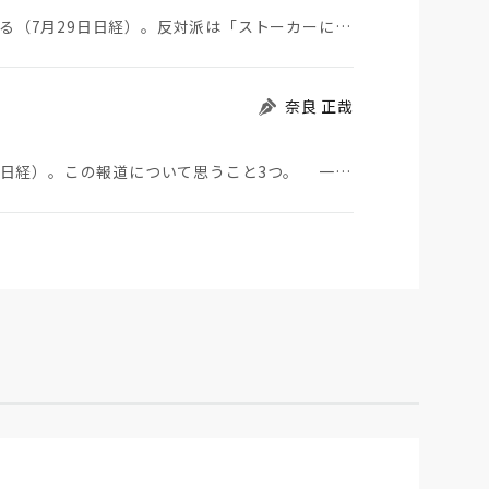
ストーカーにGPSを着けさせることが議論されている（7月29日日経）。反対派は「ストーカーにも人権…
奈良 正哉
中国のBYDが日本市場に軽EVを投入する（7月29日日経）。この報道について思うこと3つ。 一つ…