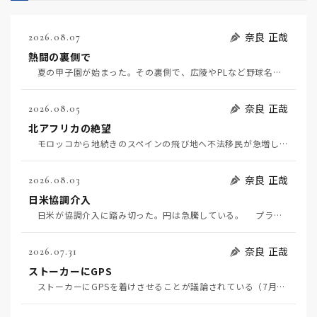
奈良 正哉
2026.08.07
熱闘の裏側で
夏の甲子園が始まった。その裏側で、広陵やPLなど野球名門校（だった）の不祥事のその後について、「熱…
奈良 正哉
2026.08.05
北アフリカの絶望
モロッコから地続きのスペインの飛び地へ不法移民が急増していて、当地の大問題となっている。「海を泳い…
奈良 正哉
2026.08.03
日米協調介入
日米が協調介入に踏み切った。円は急騰している。 プラザ合意以降、協調介入は為替相場の転機になって…
奈良 正哉
2026.07.31
ストーカーにGPS
ストーカーにGPSを着けさせることが議論されている（7月29日日経）。反対派は「ストーカーにも人権…