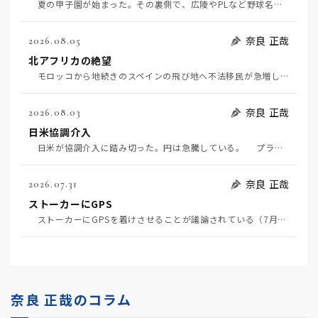
夏の甲子園が始まった。その裏側で、広陵やPLなど野球名門校（だった）の不祥事のその後について、「熱…
奈良 正哉
2026.08.05
北アフリカの絶望
モロッコから地続きのスペインの飛び地へ不法移民が急増していて、当地の大問題となっている。「海を泳い…
奈良 正哉
2026.08.03
日米協調介入
日米が協調介入に踏み切った。円は急騰している。 プラザ合意以降、協調介入は為替相場の転機になって…
奈良 正哉
2026.07.31
ストーカーにGPS
ストーカーにGPSを着けさせることが議論されている（7月29日日経）。反対派は「ストーカーにも人権…
奈良 正哉のコラム