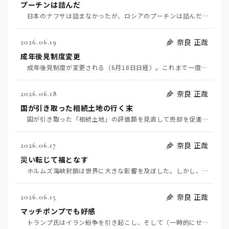
プーチンは詰んだ
日本のナフサは詰まなかったが、ロシアのプーチンは詰んだようだ。ウクライナのドローン攻撃でロシア国内…
奈良 正哉
2026.06.19
成年後見制度変更
成年後見制度が変更される（6月18日日経）。これまで一度後見人が就くと終身だったのが、途中でやめら…
奈良 正哉
2026.06.18
国が引き取った相続土地の行く末
国が引き取った「相続土地」の評価額を見直して売却を促進する（6月18日日経）。 しかし、そもそも…
奈良 正哉
2026.06.17
災い転じて福となす
ホルムズ海峡封鎖は世界に大きな影響を及ぼした。しかし、よいこともあった。政府の迅速な対応の成果であ…
奈良 正哉
2026.06.15
マッチポンプでも好感
トランプ氏はイラン紛争を引き起こし、そして（一時的にせよ）解決した。文字通りのマッチポンプだ。 …