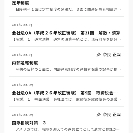
定年制度
日経朝刊１面は定年制度の延長だ。３面に関連記事も掲載されている。その昔憲法の勉強を始めたころから、…
2018.02.13
会社法QA（平成２６年改正後版） 第21回 解散・清算
【解説】１ 通常清算 通常の清算手続とは、現有財産を処分し、会社債権者に弁済をし、株主に対して残余財…
奈良 正哉
2018.02.13
内部通報制度
今朝の日経の１面に、内部通報制度の通報者保護の記事が掲載されている。内部通報で不祥事が発覚するケー…
2018.02.09
会社法QA（平成２６年改正後版） 第9回 取締役会の決議・報告
【解説】１ 書面決議 会社法では、取締役が取締役会の決議の目的事項について提案をした場合、その提案に…
奈良 正哉
2018.02.09
国際相続対策 ３
アメリカでは、相続を迎えての道具立てとして遺言と信託がセットで語られることが多い。遺言について言え…