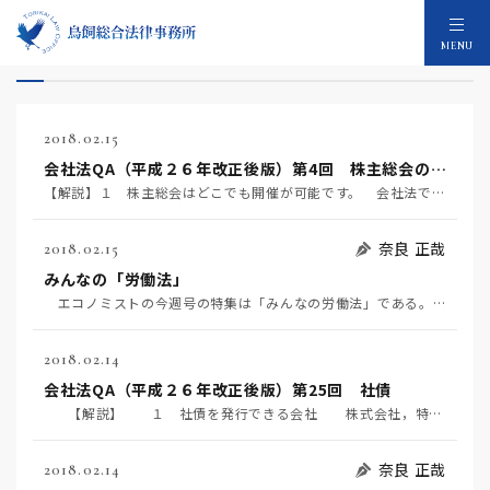
コラム：2,447件
MENU
2018.02.15
会社法QA（平成２６年改正後版）第4回 株主総会の招集手続
【解説】１ 株主総会はどこでも開催が可能です。 会社法では、株主総会の招集地はどこでもよいとされてい…
奈良 正哉
2018.02.15
みんなの「労働法」
エコノミストの今週号の特集は「みんなの労働法」である。電通事件発生直後ほどではないが、最近も労務問…
2018.02.14
会社法QA（平成２６年改正後版）第25回 社債
【解説】 １ 社債を発行できる会社 株式会社，特例有限会社，持分会社は，社債を発行す…
奈良 正哉
2018.02.14