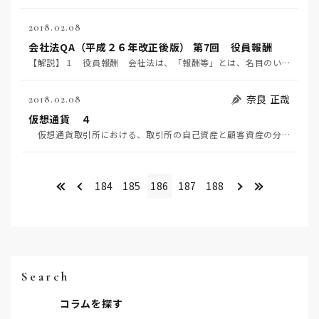
2018.02.08
会社法QA（平成２６年改正後版） 第7回 役員報酬
【解説】１ 役員報酬 会社法は、「報酬等」とは、名目のいかんを問わず、職務執行の対価として付与される…
奈良 正哉
2018.02.08
仮想通貨 ４
仮想通貨取引所における、取引所の自己資産と顧客資産の分別を信託を使って実現しようという開発がされて…
<<
＜
＞
>>
184
185
186
187
188
Search
コラムを探す