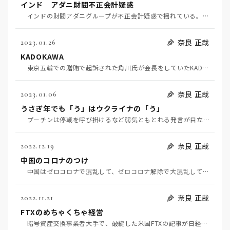
インド アダニ財閥不正会計疑惑
インドの財閥アダニグループが不正会計疑惑で揺れている。まあ、インドあたりではさもありなん、との印象…
奈良 正哉
2023.01.26
KADOKAWA
東京五輪での贈賄で起訴された角川氏が会長をしていたKADOKAWAのガバナンスについて、外部識者に…
奈良 正哉
2023.01.06
うさぎ年でも「う」はウクライナの「う」
プーチンは停戦を呼び掛けるなど弱気ともとれる発言が目立つようになってきた。しかし、ユーラシアグルー…
奈良 正哉
2022.12.19
中国のコロナのつけ
中国はゼロコロナで混乱して、ゼロコロナ解除で大混乱している。コロナの発生源として他国に迷惑をかけて…
奈良 正哉
2022.11.21
FTXのめちゃくちゃ経営
暗号資産交換事業者大手で、破綻した米国FTXの記事が日経に載らない日はない。裁判資料によると、同社…