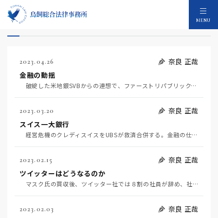
危機管理対応のコラム：339件
MENU
奈良 正哉
2023.04.26
金融の動揺
破綻した米地銀SVBからの連想で、ファーストリパブリックバンクの預金が３か月で４０％流出した。４０…
奈良 正哉
2023.03.20
スイス一大銀行
経営危機のクレディスイスをUBSが救済合併する。金融の仕事に就いた頃は、スイス三大銀行と呼ばれ、そ…
奈良 正哉
2023.02.15
ツイッターはどうなるのか
マスク氏の買収後、ツイッター社では８割の社員が辞め、社員数は１３００人になったと報じられた。これに…
奈良 正哉
2023.02.03