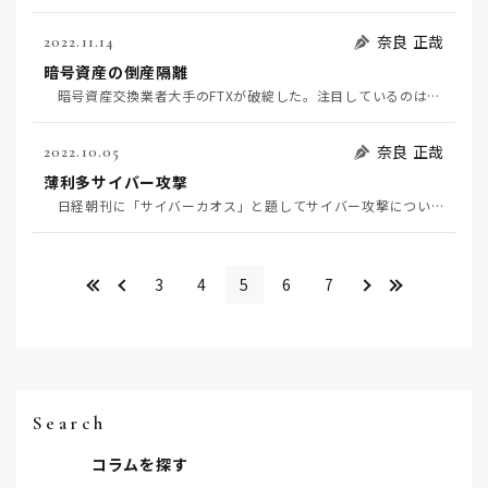
奈良 正哉
2022.11.14
暗号資産の倒産隔離
暗号資産交換業者大手のFTXが破綻した。注目しているのは顧客預かり資産の保護だ。日本法人では、いく…
奈良 正哉
2022.10.05
薄利多サイバー攻撃
日経朝刊に「サイバーカオス」と題してサイバー攻撃について連載記事が掲載されている。 ２２年１－６…
<<
＜
＞
>>
3
4
5
6
7
Search
コラムを探す