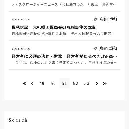
ディスクロージャーニュース（会社法コラム 弁護士 鳥飼重和） 経営者に物を言うのは誰か
鳥飼 重和
2011.01.01
税務訴訟 元札幌国税局長の脱税事件の本質
元札幌国税局長の脱税事件の本質 元札幌国税局長の浜田某が、１９９７年から２０００年の４年間で約７億…
鳥飼 重和
2011.01.01
経営者に必須の法務・財務 経営者が知るべき改正商法[2]
今回は、端株のことを書く予定であったが、平成１４年の通常国会にアメリカ型ガバナンスの取締役会の改正…
<<
＜
＞
>>
49
50
51
52
53
Search