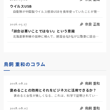
ウイルスUSB
自衛隊が中国製ウイルス感染USBを長年使っていたことが発覚して問題になっている（7月2日日経）。筆…
奈良 正哉
2026.05.27
「談合は悪いことではない」という意識
北海道新幹線の延伸に絡んで、建設会社9社が公取委に談合を疑われている（5月20日日経）。 談合と…
鳥飼 重和のコラム
鳥飼 重和
2018.08.22
褒めることの効用とそれをビジネスに活用できるか？
褒めると女性が美しくなる、これは、科学で証明されています。 褒めるのに効用があるため、…
鳥飼 重和
2018.08.07