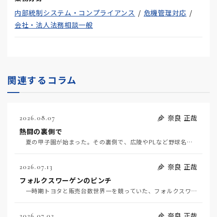
内部統制システム・コンプライアンス
危機管理対応
会社・法人法務相談一般
関連するコラム
奈良 正哉
2026.08.07
熱闘の裏側で
夏の甲子園が始まった。その裏側で、広陵やPLなど野球名門校（だった）の不祥事のその後について、「熱…
奈良 正哉
2026.07.13
フォルクスワーゲンのピンチ
一時期トヨタと販売台数世界一を競っていた、フォルクスワーゲンの経営がピンチだ（7月11日日経）。そ…
奈良 正哉
2026.07.02