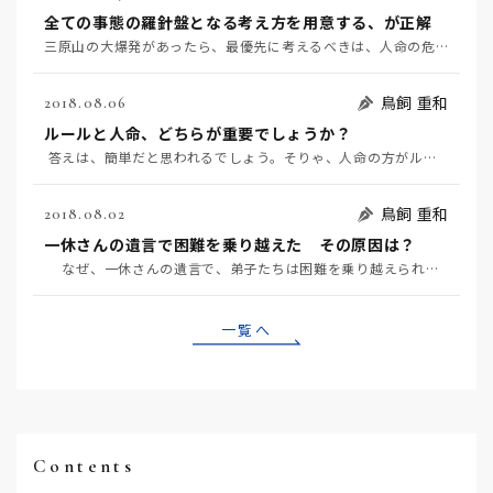
全ての事態の羅針盤となる考え方を用意する、が正解
三原山の大爆発があったら、最優先に考えるべきは、人命の危険です。次に、適切な回避策を考える、これが人…
鳥飼 重和
2018.08.06
ルールと人命、どちらが重要でしょうか？
答えは、簡単だと思われるでしょう。そりゃ、人命の方がルールよりも重要だよ、となるでしょう…
鳥飼 重和
2018.08.02
一休さんの遺言で困難を乗り越えた その原因は？
なぜ、一休さんの遺言で、弟子たちは困難を乗り越えられたのでしょうか？ その根っこに、人間は、どん…
一覧へ
Contents