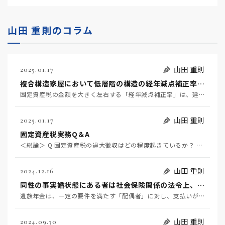
山田 重則のコラム
山田 重則
2025.01.17
複合構造家屋において低層階の構造の経年減点補正率を適用することは適法か？
固定資産税の金額を大きく左右する「経年減点補正率」は、建物の構造がＳＲＣ造/ＲＣ造なのか、それともＳ…
山田 重則
2025.01.17
固定資産税実務Q＆A
＜総論＞ Q 固定資産税の過大徴収はどの程度起きているか？ Q 近年、新聞報道された過大徴収事案には…
山田 重則
2024.12.16
同性の事実婚状態にある者は社会保険関係の法令上、「配偶者」にあたるか。
遺族年金は、一定の要件を満たす「配偶者」に対し、支払いがなされます。そして、「配偶者」については、「…
山田 重則
2024.09.30