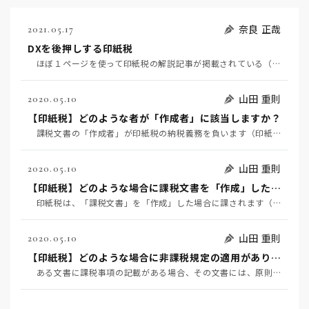
奈良 正哉
2021.05.17
DXを後押しする印紙税
ほぼ１ページを使って印紙税の解説記事が掲載されている（５月１７日日経）。印紙税の存在自体がDX後進…
山田 重則
2020.05.10
【印紙税】どのような者が「作成者」に該当しますか？
課税文書の「作成者」が印紙税の納税義務を負います（印紙税法第３条）。そして、「作成者」とは、課税文…
山田 重則
2020.05.10
【印紙税】どのような場合に課税文書を「作成」したといえますか？
印紙税は、「課税文書」を「作成」した場合に課されます（印紙税法第3条）。そして、「作成」とは、単に…
山田 重則
2020.05.10
【印紙税】どのような場合に非課税規定の適用がありますか？
ある文書に課税事項の記載がある場合、その文書には、原則として、印紙税が課されます。しかし、その文書…