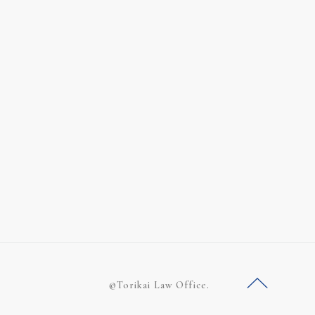
©Torikai Law Office.
ー