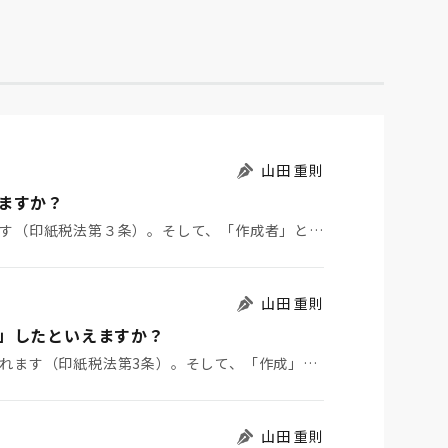
山田 重則
ますか？
課税文書の「作成者」が印紙税の納税義務を負います（印紙税法第３条）。そして、「作成者」とは、課税文…
山田 重則
」したといえますか？
印紙税は、「課税文書」を「作成」した場合に課されます（印紙税法第3条）。そして、「作成」とは、単に…
山田 重則