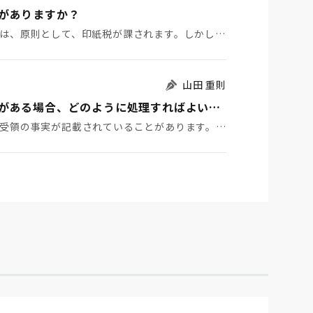
がありますか？
ある文書に課税事項の記載がある場合、その文書には、原則として、印紙税が課されます。しかし、その文書…
山田 重則
【印紙税】１つの文書に複数の課税事項の記載がある場合、どのように処理すればよいですか？
例えば、１つの文書中に土地の賃貸借の事実と敷金受領の事実が記載されていることがあります。土地の賃貸…