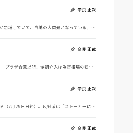
奈良 正哉
モロッコから地続きのスペインの飛び地へ不法移民が急増していて、当地の大問題となっている。「海を泳い…
奈良 正哉
日米が協調介入に踏み切った。円は急騰している。 プラザ合意以降、協調介入は為替相場の転機になって…
奈良 正哉
ストーカーにGPSを着けさせることが議論されている（7月29日日経）。反対派は「ストーカーにも人権…
奈良 正哉