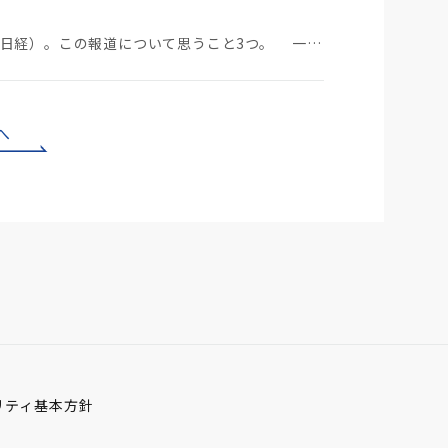
中国のBYDが日本市場に軽EVを投入する（7月29日日経）。この報道について思うこと3つ。 一つ…
へ
リティ基本方針