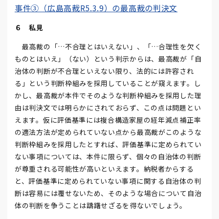
事件③（広島高裁R5.3.9）の最高裁の判決文
６ 私見
最高裁の「…不合理とはいえない」、「…合理性を欠く
ものとはいえ」（ない）という判示からは、最高裁が「自
治体の判断が不合理といえない限り、法的には許容され
る」という判断枠組みを採用していることが窺えます。し
かし、最高裁が本件でそのような判断枠組みを採用した理
由は判決文では明らかにされておらず、この点は問題とい
えます。仮に評価基準には複合構造家屋の経年減点補正率
の適法方法が定められていない点から最高裁がこのような
判断枠組みを採用したとすれば、評価基準に定められてい
ない事項については、本件に限らず、個々の自治体の判断
が尊重される可能性が高いといえます。納税者からする
と、評価基準に定められていない事項に関する自治体の判
断は容易には覆せないため、そのような場合について自治
体の判断を争うことは躊躇せざるを得ないでしょう。