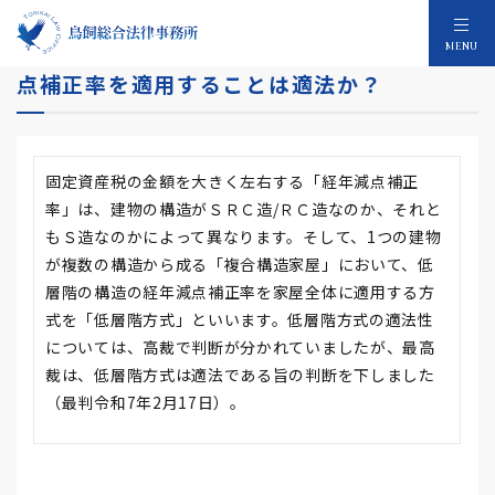
複合構造家屋において低層階の構造の経年減
MENU
点補正率を適用することは適法か？
固定資産税の金額を大きく左右する「経年減点補正
率」は、建物の構造がＳＲＣ造/ＲＣ造なのか、それと
もＳ造なのかによって異なります。そして、1つの建物
が複数の構造から成る「複合構造家屋」において、低
層階の構造の経年減点補正率を家屋全体に適用する方
式を「低層階方式」といいます。低層階方式の適法性
については、高裁で判断が分かれていましたが、最高
裁は、低層階方式は適法である旨の判断を下しました
（最判令和7年2月17日）。