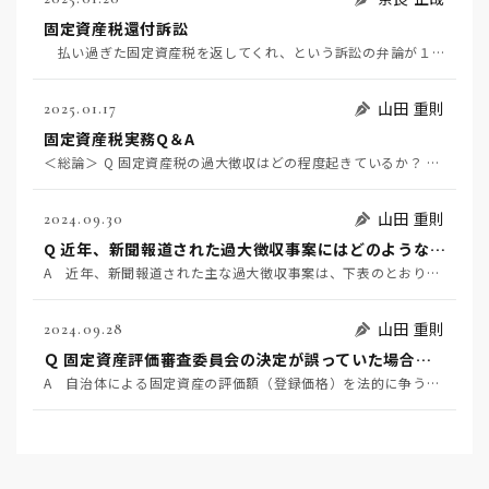
固定資産税還付訴訟
払い過ぎた固定資産税を返してくれ、という訴訟の弁論が１７日最高裁で行われた。対象の固定資産は複雑な…
山田 重則
2025.01.17
固定資産税実務Q＆A
＜総論＞ Q 固定資産税の過大徴収はどの程度起きているか？ Q 近年、新聞報道された過大徴収事案には…
山田 重則
2024.09.30
Q 近年、新聞報道された過大徴収事案にはどのようなものがあるか？
A 近年、新聞報道された主な過大徴収事案は、下表のとおりです。ここから読み取れることは、①過大徴収は…
山田 重則
2024.09.28
Ｑ 固定資産評価審査委員会の決定が誤っていた場合、自治体は賠償責任を負うか？
A 自治体による固定資産の評価額（登録価格）を法的に争うには、まずはその自治体の固定資産評価審査委員…