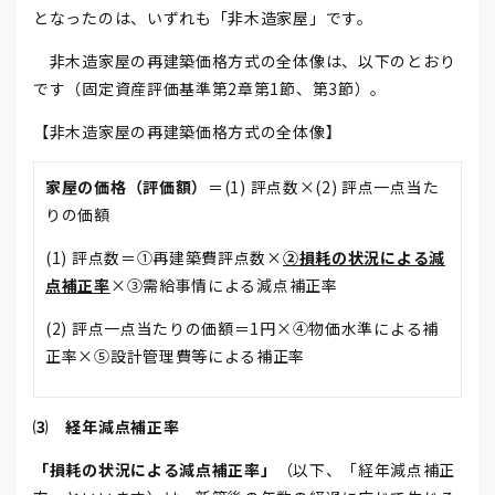
となったのは、いずれも「非木造家屋」です。
非木造家屋の再建築価格方式の全体像は、以下のとおり
です（固定資産評価基準第2章第1節、第3節）。
【非木造家屋の再建築価格方式の全体像】
家屋の価格（評価額）
＝(1) 評点数×(2) 評点一点当た
りの価額
(1) 評点数＝①再建築費評点数×
②損耗の状況による減
点補正率
×③需給事情による減点補正率
(2) 評点一点当たりの価額＝1円×④物価水準による補
正率×⑤設計管理費等による補正率
⑶ 経年減点補正率
「損耗の状況による減点補正率」
（以下、「経年減点補正