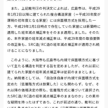
また、上記裁判③の判決文によれば、広島市は、平成29
年1月2日以降に建てられた複合構造家屋（＝平成30年度が
課税の初年度となる家屋）には床面積方式を採用した一
方、平成29年1月1日時点で存在していた家屋には新築時に
適用した経年減点補正率をそのまま適用しました。そのた
め、本件家屋の経年減点補正率は、平成29年度の取扱要領
の改正後も、SRC造/ RC造の経年減点補正率が適用され続
けることになりました。
このように、大阪市も広島市も内規で床面積方式に基づ
いて主たる構造を判定する旨を定めましたが、それ以前に
建てられた家屋の経年減点補正率は従前のままとしまし
た。納税者としては、「自治体自身が内規で床面積方式を
定めた（低層階方式は放棄した）にも関わらず、なぜ、そ
れ以降の価格決定の際も、低層階方式に基づいて選択され
たSRC造/ RC造の経年減点補正率のままなのか」との素朴
な疑問を持ったはずであり、これが前述の通り、裁判にお