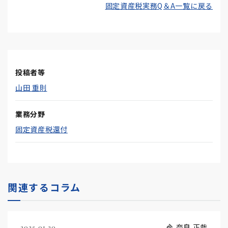
固定資産税実務Q＆A一覧に戻る
投稿者等
山田 重則
業務分野
固定資産税還付
関連するコラム
奈良 正哉
2025.01.20