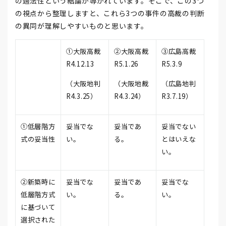
の適法性という結論が導かれています。そこで、この3つ
の視点から整理しますと、これら3つの事件の高裁の判断
の異同が理解しやすいものと思います。
①大阪高裁
②大阪高裁
③広島高裁
R4.12.13
R5.1.26
R5.3.9
（大阪地判
（大阪地裁
（広島地判
R4.3.25）
R4.3.24）
R3.7.19）
①低層階方
妥当でな
妥当であ
妥当でない
式の妥当性
い。
る。
とはいえな
い。
②新築時に
妥当でな
妥当であ
妥当でな
低層階方式
い。
る。
い。
に基づいて
選択された