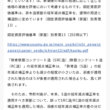
率」といいます）は、新築後の年数の経過に応じて生じる
価格の減価を評価において考慮するものです。固定資産評
価基準は、非木造家屋の経年減点補正率を、建物の用途と
構造別に定めています（固定資産評価基準（家屋）別表第
13）。
固定資産評価基準（家屋）別表第13（250頁以下）
https://www.soumu.go.jp/main_sosiki/jichi_zeisei/c
zaisei/czaisei_seido/ichiran13/pdf/kaoku.pdf
「鉄骨鉄筋コンクリート造（SRC造）/鉄筋コンクリート造
（RC造）」の経年減点補正率は、「鉄骨造（S造）」の経
年減点補正率よりも減少の程度が小さいため、前者が適用
された場合のほうが後者が適用された場合よりも、高く評
価されます。
そのため、市町村長が、本来、S造の経年減点補正率を
適用すべき家屋について、誤ってSRC造/RC造の経年減点
補正率を適用した場合、両者の経年減点補正率の差の分だ