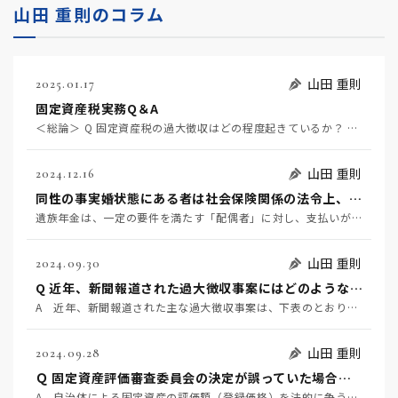
山田 重則のコラム
山田 重則
2025.01.17
固定資産税実務Q＆A
＜総論＞ Q 固定資産税の過大徴収はどの程度起きているか？ Q 近年、新聞報道された過大徴収事案には…
山田 重則
2024.12.16
同性の事実婚状態にある者は社会保険関係の法令上、「配偶者」にあたるか。
遺族年金は、一定の要件を満たす「配偶者」に対し、支払いがなされます。そして、「配偶者」については、「…
山田 重則
2024.09.30
Q 近年、新聞報道された過大徴収事案にはどのようなものがあるか？
A 近年、新聞報道された主な過大徴収事案は、下表のとおりです。ここから読み取れることは、①過大徴収は…
山田 重則
2024.09.28
Ｑ 固定資産評価審査委員会の決定が誤っていた場合、自治体は賠償責任を負うか？
A 自治体による固定資産の評価額（登録価格）を法的に争うには、まずはその自治体の固定資産評価審査委員…