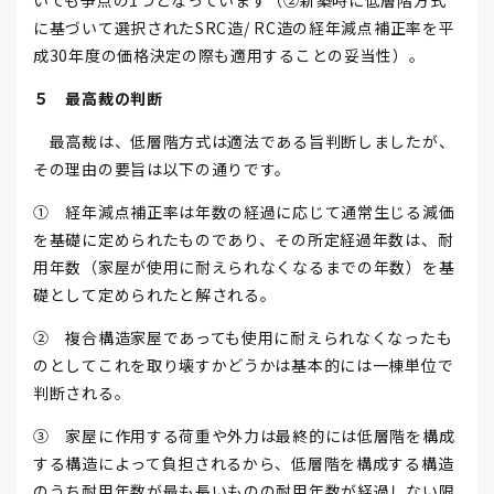
いても争点の1つとなっています（②新築時に低層階方式
に基づいて選択されたSRC造/ RC造の経年減点補正率を平
成30年度の価格決定の際も適用することの妥当性）。
５ 最高裁の判断
最高裁は、低層階方式は適法である旨判断しましたが、
その理由の要旨は以下の通りです。
① 経年減点補正率は年数の経過に応じて通常生じる減価
を基礎に定められたものであり、その所定経過年数は、耐
用年数（家屋が使用に耐えられなくなるまでの年数）を基
礎として定められたと解される。
② 複合構造家屋であっても使用に耐えられなくなったも
のとしてこれを取り壊すかどうかは基本的には一棟単位で
判断される。
③ 家屋に作用する荷重や外力は最終的には低層階を構成
する構造によって負担されるから、低層階を構成する構造
のうち耐用年数が最も長いものの耐用年数が経過しない限