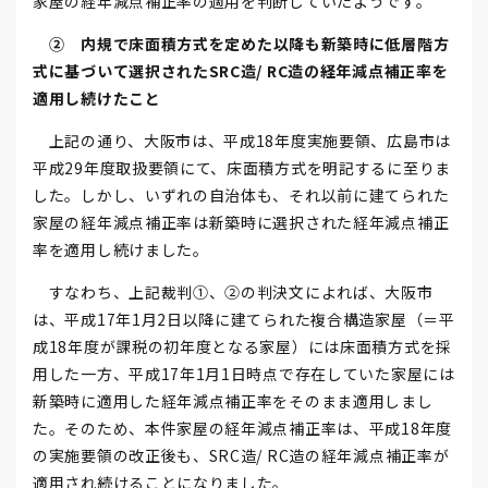
家屋の経年減点補正率の適用を判断していたようです。
② 内規で床面積方式を定めた以降も新築時に低層階方
式に基づいて選択されたSRC造/ RC造の経年減点補正率を
適用し続けたこと
上記の通り、大阪市は、平成18年度実施要領、広島市は
平成29年度取扱要領にて、床面積方式を明記するに至りま
した。しかし、いずれの自治体も、それ以前に建てられた
家屋の経年減点補正率は新築時に選択された経年減点補正
率を適用し続けました。
すなわち、上記裁判①、②の判決文によれば、大阪市
は、平成17年1月2日以降に建てられた複合構造家屋（＝平
成18年度が課税の初年度となる家屋）には床面積方式を採
用した一方、平成17年1月1日時点で存在していた家屋には
新築時に適用した経年減点補正率をそのまま適用しまし
た。そのため、本件家屋の経年減点補正率は、平成18年度
の実施要領の改正後も、SRC造/ RC造の経年減点補正率が
適用され続けることになりました。