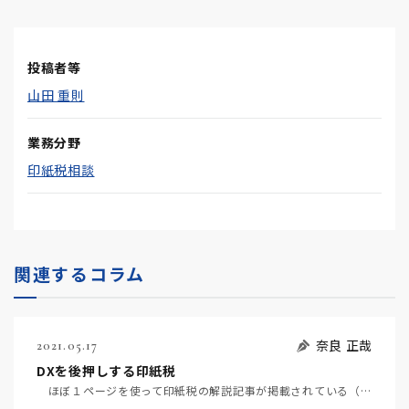
投稿者等
山田 重則
業務分野
印紙税相談
関連するコラム
奈良 正哉
2021.05.17
DXを後押しする印紙税
ほぼ１ページを使って印紙税の解説記事が掲載されている（５月１７日日経）。印紙税の存在自体がDX後進…