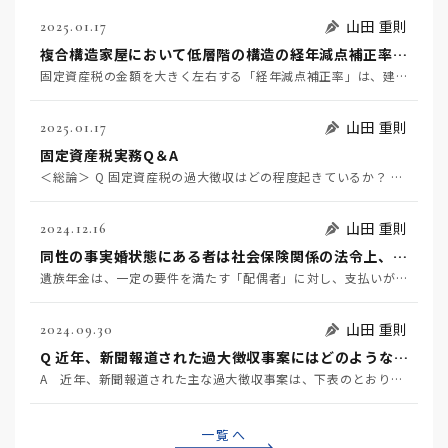
山田 重則
2025.01.17
複合構造家屋において低層階の構造の経年減点補正率を適用することは適法か？
固定資産税の金額を大きく左右する「経年減点補正率」は、建物の構造がＳＲＣ造/ＲＣ造なのか、それともＳ…
山田 重則
2025.01.17
固定資産税実務Q＆A
＜総論＞ Q 固定資産税の過大徴収はどの程度起きているか？ Q 近年、新聞報道された過大徴収事案には…
山田 重則
2024.12.16
同性の事実婚状態にある者は社会保険関係の法令上、「配偶者」にあたるか。
遺族年金は、一定の要件を満たす「配偶者」に対し、支払いがなされます。そして、「配偶者」については、「…
山田 重則
2024.09.30
Q 近年、新聞報道された過大徴収事案にはどのようなものがあるか？
A 近年、新聞報道された主な過大徴収事案は、下表のとおりです。ここから読み取れることは、①過大徴収は…
一覧へ