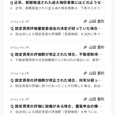
Q 近年、新聞報道された過大徴収事案にはどのようなものがあるか？
A 近年、新聞報道された主な過大徴収事案は、下表のとおりです。ここから読み取れることは、①過大徴収は…
山田 重則
2024.09.28
Ｑ 固定資産評価審査委員会の決定が誤っていた場合、自治体は賠償責任を負うか？
A 自治体による固定資産の評価額（登録価格）を法的に争うには、まずはその自治体の固定資産評価審査委員…
山田 重則
2024.09.28
Ｑ 固定資産の評価額が修正された場合、不動産取得税は還付されるか？
A 不動産取得税の法定納期限から5年以内の場合には、都府県に申入れをすることで不動産取得税も還付され…
山田 重則
2024.09.28
Ｑ 固定資産の評価額が修正された場合、何年分遡って還付されるか？
A 固定資産の評価に誤りがあったことが判明した場合、自治体はその評価額を修正しなければなりません（地…
山田 重則
2024.09.28
Ｑ 固定資産の評価に疑義がある場合、審査申出の機会を待つほかないか？
A 自治体による固定資産の評価額（登録価格）を争うには、法的には審査申出をする必要があります。しかし…