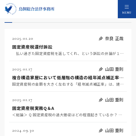
固定資産税還付のコラム：253件
MENU
奈良 正哉
2025.01.20
固定資産税還付訴訟
払い過ぎた固定資産税を返してくれ、という訴訟の弁論が１７日最高裁で行われた。対象の固定資産は複雑な…
山田 重則
2025.01.17
複合構造家屋において低層階の構造の経年減点補正率を適用することは適法か？
固定資産税の金額を大きく左右する「経年減点補正率」は、建物の構造がＳＲＣ造/ＲＣ造なのか、それともＳ…
山田 重則
2025.01.17
固定資産税実務Q＆A
＜総論＞ Q 固定資産税の過大徴収はどの程度起きているか？ Q 近年、新聞報道された過大徴収事案には…
山田 重則
2024.09.30