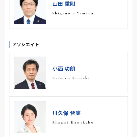
山田 重則
Shigenori Yamada
アソシエイト
小西 功朗
Katsuro Konishi
川久保 皆実
Minami Kawakubo