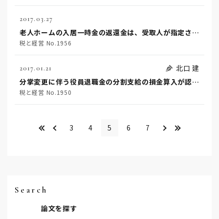
2017.03.27
老人ホームの入居一時金の返還金は、受取人が指定されていたとしても、入居一時金の出捐者が被相続人である等の事情の下では、被相続人に帰属する財産であるとされた事例
税と経営 No.1956
北口 建
2017.01.21
分掌変更に伴う役員退職金の分割支給の損金算入が認められた事案
税と経営 No.1950
<<
＜
＞
>>
3
4
5
6
7
Search
論文を探す