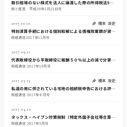
取引相場のない株式を法人に譲渡した際の所得税法59条1項にいう『その時における価額』として、類似業種比準方式か配当還元方式かは、譲渡直前の譲渡人の議決権割合によって判定するとして、譲渡後の議決権割合によって判定し配当還元方式で計算した申告に対して更正処分等をした事例
税と経営 平成30年1月21日号
橋本 浩史
2017.10.10
特別清算手続における個別和解による債権放棄額が貸倒損失に該当するか否かが問題となった事例
税経通信2017年11月号
2017.09.11
代表取締役から平取締役に報酬５０％以上の減で分掌変更された者が，退職金支払債務確定時において依然として経営上主要な地位を占めていたとして，同人への退職金の損金算入が認められなかった事例
税経通信 2017年10月号
橋本 浩史
2017.05.15
私道の用に供されている宅地の相続税申告における評価が問題となった事例
税経通信 2017年６月号
2017.04.10
タックス・ヘイブン対策税制（特定外国子会社等合算税制）においては，日本の居住者であるときにタックス・ヘイブンに会社を設立したことまでは要件としていないことを理由に，デンマーク王国での会社設立時には日本の居住者でなかった者に対してこれを適用した事例
税経通信 2017年5月号