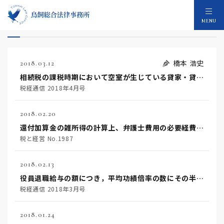
税務相談の論文：119件
MENU
橋本 浩史
2018.03.12
相続税の課税時期において空室が生じている貸家・貸家建付地の評価が問題となった事例
税経通信 2018年4月号
2018.02.20
還付加算金の雑所得の計算上、弁護士費用の必要経費性が認められなかった事例
税と経営 No.1987
2018.02.13
役員退職給与の額につき，平均功績倍率の数にその半数を加えた数を超えない数の功績倍率により算定された額は，当該法人における当該役員の具体的な功績等に照らしその額が明らかに過大であると解すべき特段の事情がある場合でない限り，法人税法施行令７０条２号にいう退職給与相当額を超えるものではないとして，課税庁の処分を一部取り消した事例
税経通信 2018年3月号
2018.01.24