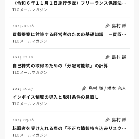
（令和６年１１月１日施行予定）フリーランス保護法と事前準備を要する事項（前編・概要）
TLOメールマガジン
島村 謙
2024.01.18
買収提案に対峙する経営者のための基礎知識 －買収防衛の限界と企業買収行動指針－
TLOメールマガジン
島村 謙
2023.12.20
自己株式の取得のための「分配可能額」の計算
TLOメールマガジン
島村 謙 / 橋本 充人
2023.10.17
インボイス制度の導入と取引条件の見直し
TLOメールマガジン
島村 謙
2023.05.18
転職者を受け入れる際の「不正な情報持ち込みリスク」対策
TLOメールマガジン