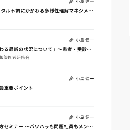
小島 健一
【急告】3/29(水)14時～ Zoomセミナー「メンタル不調にかかわる多様性理解マネジメント講座」人間の多様性を知り、強みを活かし、職場を成長させる ～ハラスメントの予防と発達障害に対する理解～
小島 健一
医療健康情報管理者研修会「個人情報保護に関わる最新の状況について」〜患者・受診者と従業員とでの異同〜
情報管理者研修会
小島 健一
最重要ポイント
小島 健一
人事部のための発達障害の正しい理解と関わり方セミナー ～パワハラも問題社員もメンタル不調も“発達障害”を知れば怖くない～