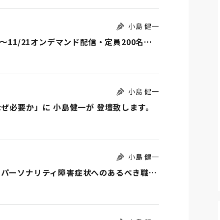
小島 健一
障害者雇用セミナー（使用者向け・無料・11/1～11/21オンデマンド配信・定員200名）の受付が始まりました
小島 健一
なぜ必要か」に 小島健一が 登壇致します。
小島 健一
日本医学会総会 産業医学研修「発達障害特性・パーソナリティ障害症状へのあるべき職場対応」に登壇します