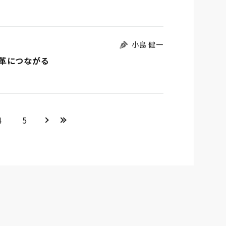
小島 健一
革につながる
＞
>>
4
5