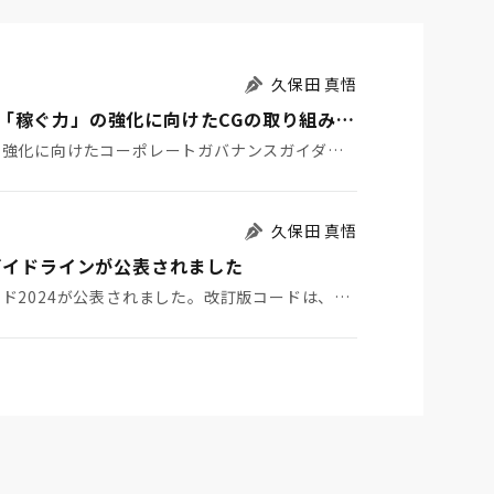
久保田 真悟
取締役会事務局に求められるモデルチェンジ～「稼ぐ力」の強化に向けたCGの取り組みを推進する旗振り役へ～
2025年4月30日に、経済産業省から、「稼ぐ力」の強化に向けたコーポレートガバナンスガイダンス（…
久保田 真悟
ガイドラインが公表されました
2024年1月22日に英国コーポレートガバナンス・コード2024が公表されました。改訂版コードは、2…