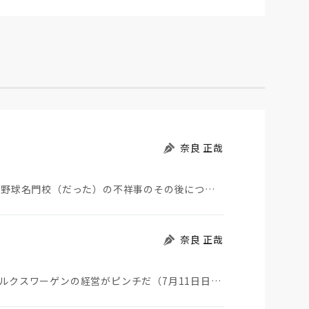
奈良 正哉
夏の甲子園が始まった。その裏側で、広陵やPLなど野球名門校（だった）の不祥事のその後について、「熱…
奈良 正哉
一時期トヨタと販売台数世界一を競っていた、フォルクスワーゲンの経営がピンチだ（7月11日日経）。そ…