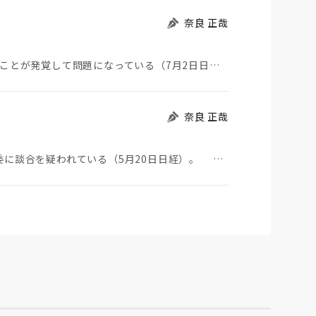
奈良 正哉
自衛隊が中国製ウイルス感染USBを長年使っていたことが発覚して問題になっている（7月2日日経）。筆…
奈良 正哉
北海道新幹線の延伸に絡んで、建設会社9社が公取委に談合を疑われている（5月20日日経）。 談合と…