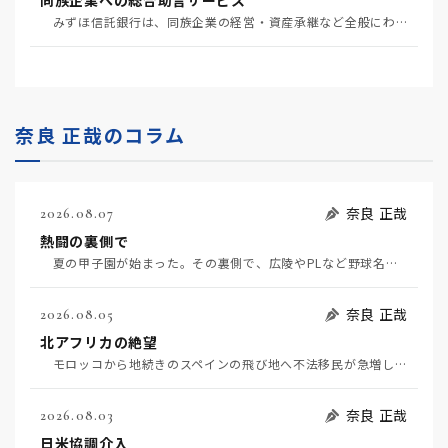
同族企業への総合助言サービス
みずほ信託銀行は、同族企業の経営・資産承継など全般にわたる助言サービスを開始する（4月7日日経）。…
奈良 正哉のコラム
奈良 正哉
2026.08.07
熱闘の裏側で
夏の甲子園が始まった。その裏側で、広陵やPLなど野球名門校（だった）の不祥事のその後について、「熱…
奈良 正哉
2026.08.05
北アフリカの絶望
モロッコから地続きのスペインの飛び地へ不法移民が急増していて、当地の大問題となっている。「海を泳い…
奈良 正哉
2026.08.03
日米協調介入