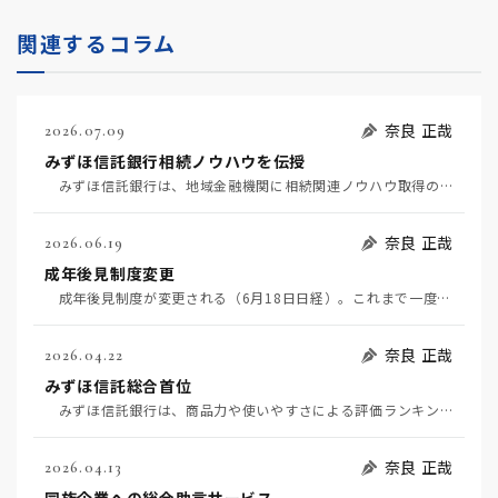
関連するコラム
奈良 正哉
2026.07.09
みずほ信託銀行相続ノウハウを伝授
みずほ信託銀行は、地域金融機関に相続関連ノウハウ取得のためのサブスクサービスを提供する。 ゼロ金…
奈良 正哉
2026.06.19
成年後見制度変更
成年後見制度が変更される（6月18日日経）。これまで一度後見人が就くと終身だったのが、途中でやめら…
奈良 正哉
2026.04.22
みずほ信託総合首位
みずほ信託銀行は、商品力や使いやすさによる評価ランキングで初の総合首位となった。（4月22日日経評…
奈良 正哉
2026.04.13