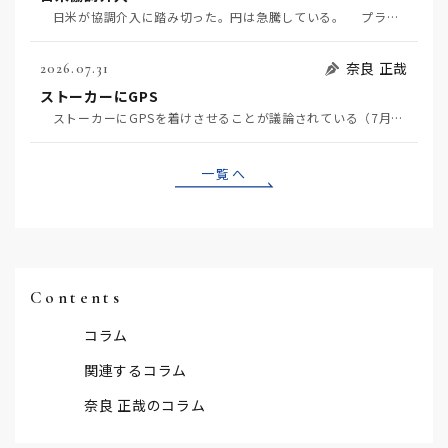
日米が協調介入に踏み切った。円は急騰している。 プラザ合意以降、協調介入は為替相場の転機になって…
奈良 正哉
2026.07.31
ストーカーにGPS
ストーカーにGPSを着けさせることが議論されている（7月29日日経）。反対派は「ストーカーにも人権…
一覧へ
Contents
コラム
関連するコラム
奈良 正哉のコラム