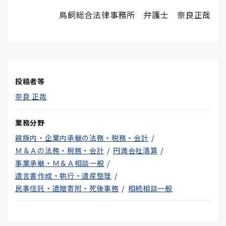
鳥飼総合法律事務所 弁護士 奈良正哉
投稿者等
奈良 正哉
業務分野
親族内・企業内承継の法務・税務・会計
Ｍ＆Ａの法務・税務・会計
円満会社清算
事業承継・Ｍ＆Ａ相談一般
遺言書作成・執行・遺産整理
民事信託・遺贈寄附・死後事務
相続相談一般