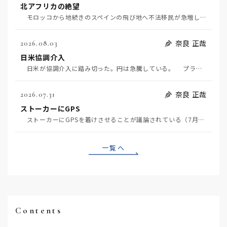
北アフリカの絶望
モロッコから地続きのスペインの飛び地へ不法移民が急増していて、当地の大問題となっている。「海を泳い…
奈良 正哉
2026.08.03
日米協調介入
日米が協調介入に踏み切った。円は急騰している。 プラザ合意以降、協調介入は為替相場の転機になって…
奈良 正哉
2026.07.31
ストーカーにGPS
ストーカーにGPSを着けさせることが議論されている（7月29日日経）。反対派は「ストーカーにも人権…
一覧へ
Contents