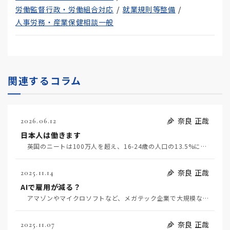
労働監督行政・労働組合対応
就業規則等整備
人事労務・産業保健相談一般
関連するコラム
奈良 正哉
2026.06.12
日本人は働きます
英国のニートは100万人を超え、16-24歳の人口の13.5%になるそうだ（6月4日日経）。米国で…
奈良 正哉
2025.11.14
AIで雇用が減る？
アマゾンやマイクロソフトなど、メガテック企業で大規模な人員削減が相次いでいる。AIによりエンジニア…
奈良 正哉
2025.11.07