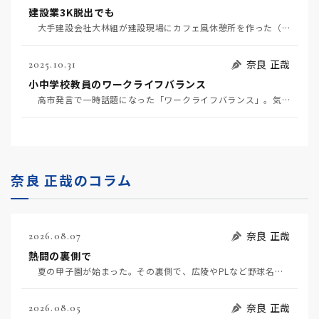
建設業3K脱出でも
大手建設会社大林組が建設現場にカフェ風休憩所を作った（11月6日日経）。建設業界の3K（きつい、汚…
奈良 正哉
2025.10.31
小中学校教員のワークライフバランス
高市発言で一時話題になった「ワークライフバランス」。気力・体力・使命感のある自発的労働はこんな建前…
奈良 正哉のコラム
奈良 正哉
2026.08.07
熱闘の裏側で
夏の甲子園が始まった。その裏側で、広陵やPLなど野球名門校（だった）の不祥事のその後について、「熱…
奈良 正哉
2026.08.05