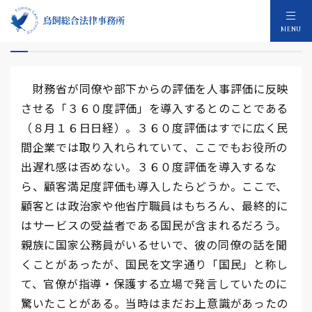
財務省の３６０度評価
MENU
財務省が同僚や部下からの評価を人事評価に反映
させる「３６０度評価」を導入するとのことである
（８月１６日日経）。３６０度評価はすでに広く民
間企業では取り入れられていて、ここでもお役所の
出遅れ感は否めない。３６０度評価を導入するな
ら、顧客満足度評価も導入したらどうか。ここで、
顧客とは政治家や他省庁職員はもちろん、最終的に
はサービスの受益者である国民が含まれるだろう。
親族に国家公務員がいるせいで、彼の同僚の話を聞
くことがあったが、国民を文字通り「国民」と称し
て、官僚が指導・保護する立場で発言していたのに
驚いたことがある。当時はまだお上意識があったの