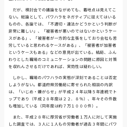
だが、検討会での議論をながめても、着地点は見えてこ
ない。総論として、パワハラをネガティブに捉えてはいる
ものの、各論では、「不適切・違法かどうかという判断が
非常に難しい」、「被害者が悪いのではないかというケー
スがある」、「被害者が一方的な主張をしており会社も苦
労していると思われるケースがある」、「被害者が加害者
というケースもある」などの意見が出ている。結局、ふん
わりとした職場のコミュニケーションの問題に原因と対策
を収れんさせるだけであれば、実効性は疑わしい。
しかし、職場のパワハラの実態が深刻であることは否定
しようがない。都道府県労働局に寄せられた相談の内訳
は、「いじめ・嫌がらせ」が平成２４年以降５年連続でト
ップであり（平成２８年度は２２．８％）、年々その件数
も増加している（同年度は約７万１０００件）。
また、平成２８年に厚労省が労働者１万人に対して実施
した調査では、３人に１人もの労働者が過去３年間にパワ