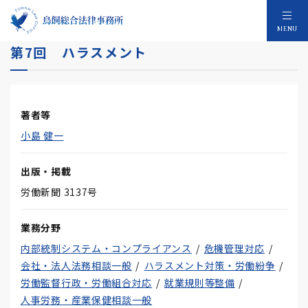
「働き方改革につながる！精神障害者雇用」
MENU
第7回 ハラスメント
著者等
小島 健一
出版・掲載
労働新聞 3137号
業務分野
内部統制システム・コンプライアンス
危機管理対応
会社・法人法務相談一般
ハラスメント対策・労働紛争
労働監督行政・労働組合対応
就業規則等整備
人事労務・産業保健相談一般