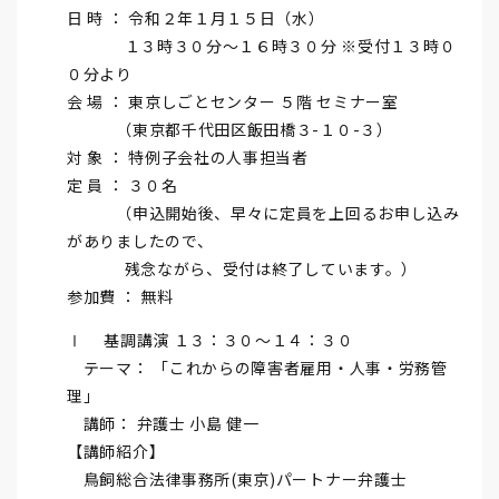
日 時 ： 令和２年１月１５日（水）
１３時３０分～１６時３０分 ※受付１３時０
０分より
会 場 ： 東京しごとセンター ５階 セミナー室
（東京都千代田区飯田橋３-１０-３）
対 象 ： 特例子会社の人事担当者
定 員 ： ３０名
（申込開始後、早々に定員を上回るお申し込み
がありましたので、
残念ながら、受付は終了しています。）
参加費 ： 無料
Ⅰ 基調講演 １３：３０～１４：３０
テーマ： 「これからの障害者雇用・人事・労務管
理」
講師： 弁護士 小島 健一
【講師紹介】
鳥飼総合法律事務所(東京)パートナー弁護士