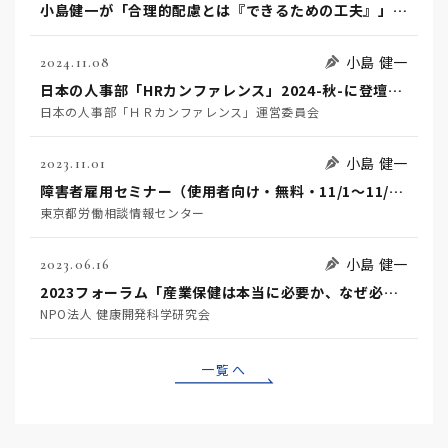
小島健一が「合理的配慮とは『できるための工夫』」を講演
小島 健一
2024.11.08
日本の人事部「HRカンファレンス」2024-秋-に登壇しました（11/8）
日本の人事部「ＨＲカンファレンス」運営委員会
小島 健一
2023.11.01
障害者雇用セミナー（使用者向け・無料・11/1～11/21オンデマンド配信・定員200名）の受付が始まりました
東京都労働相談情報センター
小島 健一
2023.06.16
2023フォーラム「産業保健は本当に必要か、なぜ必要か」に 小島健一が 登壇致します。
NPO法人 健康開発科学研究会
一覧へ