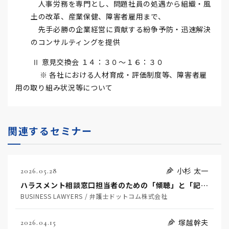
人事労務を専門とし、問題社員の処遇から組織・風
土の改革、産業保健、障害者雇用まで、
先手必勝の企業経営に貢献する紛争予防・迅速解決
のコンサルティングを提供
Ⅱ 意見交換会 １４：３０～１６：３０
※ 各社における人材育成・評価制度等、障害者雇
用の取り組み状況等について
関連するセミナー
小杉 太一
2026.05.28
ハラスメント相談窓口担当者のための「傾聴」と「記録」フォーマット～二次被害（セカンドハラスメント）を防ぐための実務手引き～
BUSINESS LAWYERS / 弁護士ドットコム株式会社
塚越幹夫
2026.04.15