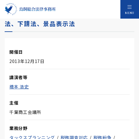
消費税率アップで知っておきたい 独占禁止
MENU
法、下請法、景品表示法
開催日
2013年12月17日
講演者等
橋本 浩史
主催
千葉商工会議所
業務分野
タックスプランニング
税務調査対応
税務紛争