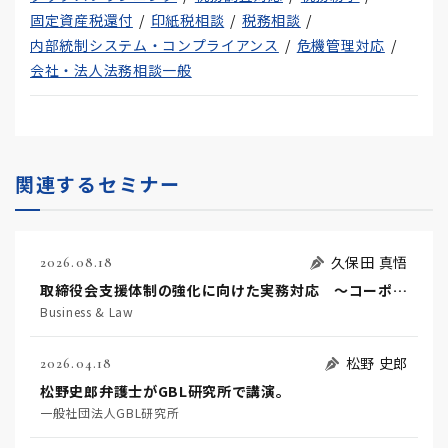
固定資産税還付
印紙税相談
税務相談
内部統制システム・コンプライアンス
危機管理対応
会社・法人法務相談一般
関連するセミナー
久保田 真悟
2026.08.18
取締役会支援体制の強化に向けた実務対応 ～コーポレートガバナンス・コードを踏まえた支援機能の高度化に向けて～
Business & Law
松野 史郎
2026.04.18
松野史郎弁護士がGBL研究所で講演。
一般社団法人GBL研究所