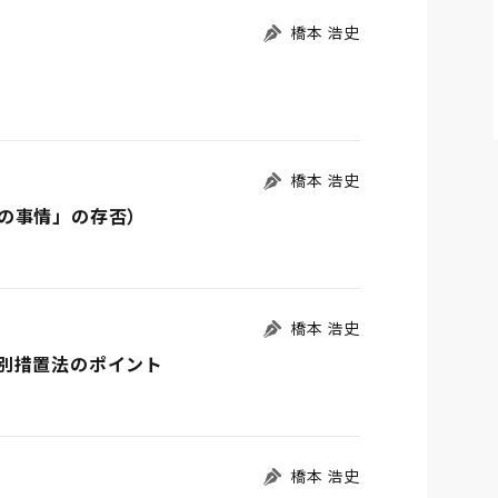
橋本 浩史
橋本 浩史
の事情」の存否）
橋本 浩史
別措置法のポイント
橋本 浩史