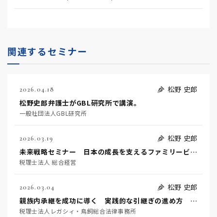
関連するセミナー
松野 史郎
2026.04.18
松野史郎弁護士がGBL研究所で講演。
一般社団法人GBL研究所
松野 史郎
2026.03.19
未来戦略セミナー 日本の成長を支えるファミリービジネス
税理士法人 総合経営
松野 史郎
2026.03.04
親族内承継を成功に導く 実践的な引継ぎの進め方 ―ファミリービジネスの次世代を守るために今すぐ考えるべきこと―
税理士法人レガシィ・鳥飼総合法律事務所