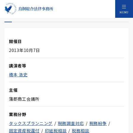
消費税の転嫁対策特別措置法のポイント
MENU
開催日
2013年10月7日
講演者等
橋本 浩史
主催
蒲郡商工会議所
業務分野
タックスプランニング
税務調査対応
税務紛争
固定資産税還付
印紙税相談
税務相談