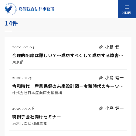
人事労務・産業保健相談一般のセミナー：1
MENU
14件
小島 健一
2020.02.04
合理的配慮は難しい？～成功すべくして成功する障害者雇用～⇒中止になりました
東京都
小島 健一
2020.01.31
令和時代 産業保健の未来設計図－令和時代のキーワード『両立支援』と『合理的配慮』の未来設計図ー
株式会社日本産業医支援機構
小島 健一
2020.01.06
特例子会社向けセミナー
東京しごと財団主催