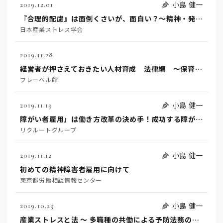
小島 健一
2019.12.01
『合理的配慮』は面倒くさいが、面白い？～精神・発達障がいの就労支援から産業保健に得られる示唆～
日本産業ストレス学会
2019.11.28
経営者が押さえておきたい人材育成 法律編 ～保育施設における働き方改革～
フレーベル館
小島 健一
2019.11.19
障がい者雇用」は働き方改革の決め手！成功する障がい者雇用とは？
リクルートグループ
小島 健一
2019.11.12
初めての精神障害者雇用に向けて
東京都労働相談情報センター
小島 健一
2019.10.29
産業ストレスと法 ～ 多職種の共働による予防法務の確立に向けて ～