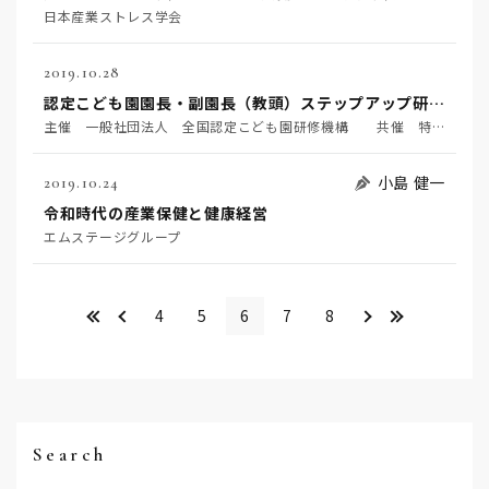
日本産業ストレス学会
2019.10.28
認定こども園園長・副園長（教頭）ステップアップ研修会Ⅱ
主催 一般社団法人 全国認定こども園研修機構 共催 特定非営利活動法人 全国認定こども園協会
小島 健一
2019.10.24
令和時代の産業保健と健康経営
エムステージグループ
<<
＜
＞
>>
4
5
6
7
8
Search