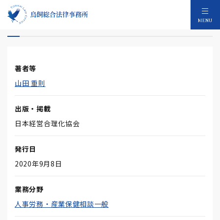
第38回 『その対応は、マタハラです！』
MENU
著者等
山田 重則
出版・掲載
日本経営合理化協会
発行日
2020年9月8日
業務分野
人事労務・産業保健相談一般