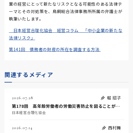
業の経営にとって新たなリスクとなる可能性のある法律テ
ーマとその対処策を、鳥飼総合法律事務所所属の弁護士が
執筆いたします。
日本経営合理化協会 経営コラム 「中小企業の新たな
法律リスク」
第141回 債務者の財産の所在を調査する方法
関連するメディア
堀 招子
2026.07.28
第178回 高年齢労働者の労働災害防止を図ることが事業者の努力義務になりました！
日本経営合理化協会
西村舞
2026.07.14