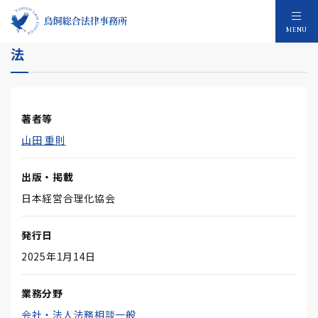
第141回 債務者の財産の所在を調査する方
MENU
法
著者等
山田 重則
出版・掲載
日本経営合理化協会
発行日
2025年1月14日
業務分野
会社・法人法務相談一般