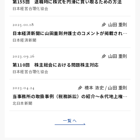
第155回 退職時に株式を円滑に買い取るための方法
日本経営合理化協会
山田 重則
2025.01.18
日本経済新聞に山田重則弁護士のコメントが掲載されました
日本経済新聞
山田 重則
2023.09.26
第110回 株主総会における問題株主対応
日本経営合理化協会
橋本 浩史 / 山田 重則
2023.04.24
当事務所の取扱事例（税務訴訟）の紹介～永代地上権が設定された土地の固定資産税の納税義務者が所有者か地上権者かが問題となった事例～
北日本新聞
一覧へ