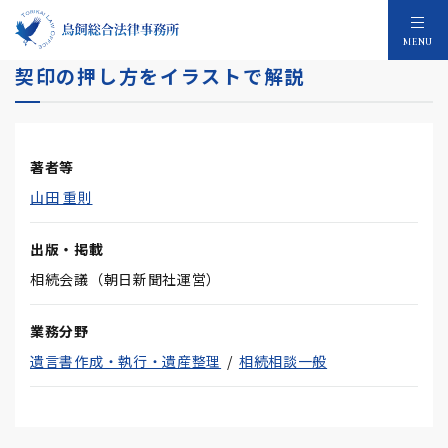
遺産分割協議書の失敗しない作り方 割印や
MENU
契印の押し方をイラストで解説
著者等
山田 重則
出版・掲載
相続会議（朝日新聞社運営）
業務分野
遺言書作成・執行・遺産整理
相続相談一般