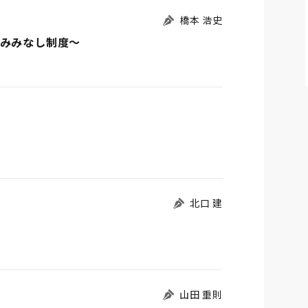
橋本 浩史
込みみなし制度～
北口 建
山田 重則