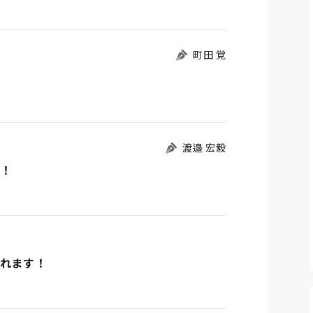
町田 覚
渡邉 宏毅
？！
されます！