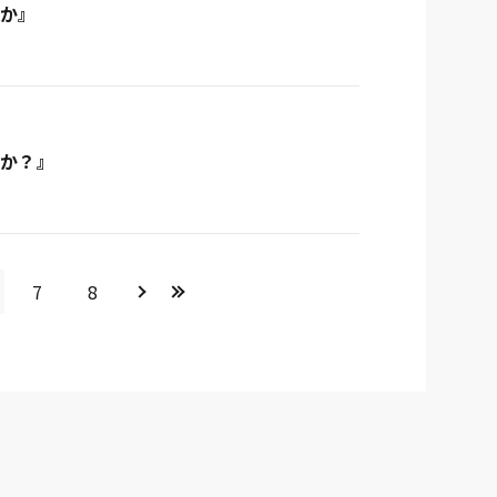
るか』
のか？』
＞
>>
7
8