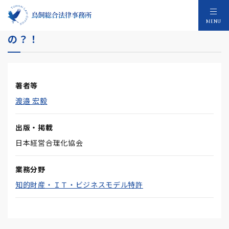
第98回 動く商標を登録することができる
MENU
の？！
著者等
渡邉 宏毅
出版・掲載
日本経営合理化協会
業務分野
知的財産・ＩＴ・ビジネスモデル特許