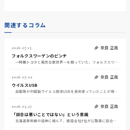
関連するコラム
奈良 正哉
2026.07.13
フォルクスワーゲンのピンチ
一時期トヨタと販売台数世界一を競っていた、フォルクスワーゲンの経営がピンチだ（7月11日日経）。そ…
奈良 正哉
2026.07.02
ウイルスUSB
自衛隊が中国製ウイルス感染USBを長年使っていたことが発覚して問題になっている（7月2日日経）。筆…
奈良 正哉
2026.05.27
「談合は悪いことではない」という意識
北海道新幹線の延伸に絡んで、建設会社9社が公取委に談合を疑われている（5月20日日経）。 談合と…