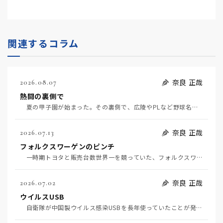
関連するコラム
奈良 正哉
2026.08.07
熱闘の裏側で
夏の甲子園が始まった。その裏側で、広陵やPLなど野球名門校（だった）の不祥事のその後について、「熱…
奈良 正哉
2026.07.13
フォルクスワーゲンのピンチ
一時期トヨタと販売台数世界一を競っていた、フォルクスワーゲンの経営がピンチだ（7月11日日経）。そ…
奈良 正哉
2026.07.02
ウイルスUSB
自衛隊が中国製ウイルス感染USBを長年使っていたことが発覚して問題になっている（7月2日日経）。筆…