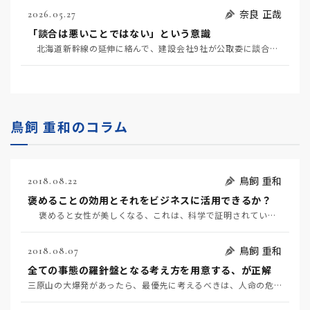
奈良 正哉
2026.05.27
「談合は悪いことではない」という意識
北海道新幹線の延伸に絡んで、建設会社9社が公取委に談合を疑われている（5月20日日経）。 談合と…
鳥飼 重和のコラム
鳥飼 重和
2018.08.22
褒めることの効用とそれをビジネスに活用できるか？
褒めると女性が美しくなる、これは、科学で証明されています。 褒めるのに効用があるため、…
鳥飼 重和
2018.08.07
全ての事態の羅針盤となる考え方を用意する、が正解
三原山の大爆発があったら、最優先に考えるべきは、人命の危険です。次に、適切な回避策を考える、これが人…