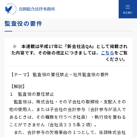
会社法QA 第17回 監査役の兼任禁止・社外
MENU
監査役の要件
※ 本連載は平成17年に「新会社法QA」として掲載され
た内容です。その後の改正につきましては、
こちら
をご覧
ください。
【テーマ】 監査役の兼任禁止・社外監査役の要件
【解説】
１ 監査役の兼任禁止
監査役は、株式会社・その子会社の取締役・支配人その
他の使用人、または子会社の会計参与（会計参与が法人で
あるときは、その職務を行うべき社員）・執行役を兼ねる
ことができません（会社法３３５条２項）。
また、会計参与の欠格事由の１つとして、当該株式会社