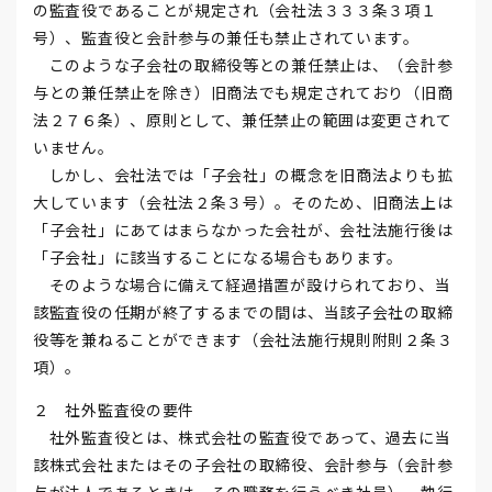
の監査役であることが規定され（会社法３３３条３項１
号）、監査役と会計参与の兼任も禁止されています。
このような子会社の取締役等との兼任禁止は、（会計参
与との兼任禁止を除き）旧商法でも規定されており（旧商
法２７６条）、原則として、兼任禁止の範囲は変更されて
いません。
しかし、会社法では「子会社」の概念を旧商法よりも拡
大しています（会社法２条３号）。そのため、旧商法上は
「子会社」にあてはまらなかった会社が、会社法施行後は
「子会社」に該当することになる場合もあります。
そのような場合に備えて経過措置が設けられており、当
該監査役の任期が終了するまでの間は、当該子会社の取締
役等を兼ねることができます（会社法施行規則附則２条３
項）。
２ 社外監査役の要件
社外監査役とは、株式会社の監査役であって、過去に当
該株式会社またはその子会社の取締役、会計参与（会計参