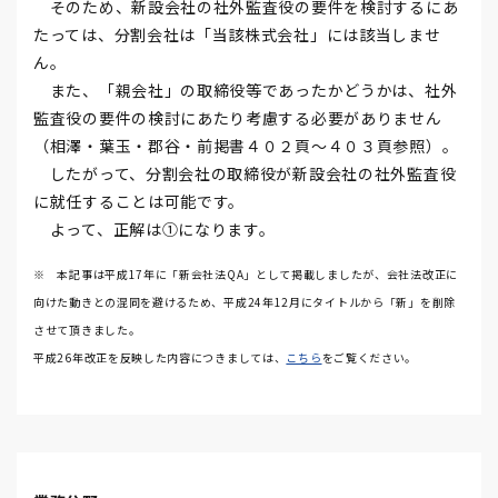
そのため、新設会社の社外監査役の要件を検討するにあ
たっては、分割会社は「当該株式会社」には該当しませ
ん。
また、「親会社」の取締役等であったかどうかは、社外
監査役の要件の検討にあたり考慮する必要がありません
（相澤・葉玉・郡谷・前掲書４０２頁～４０３頁参照）。
したがって、分割会社の取締役が新設会社の社外監査役
に就任することは可能です。
よって、正解は①になります。
※ 本記事は平成17年に「新会社法QA」として掲載しましたが、会社法改正に
向けた動きとの混同を避けるため、平成24年12月にタイトルから「新」を削除
させて頂きました。
平成26年改正を反映した内容につきましては、
こちら
をご覧ください。