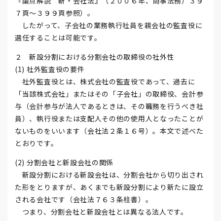
『論点解説 新・会社法』（２００６年、商事法務）３９
７頁～３９９頁参照）。
したがって、子会社の業務執行社員を親会社の監査役に
選任することは可能です。
２ 新設分割における分割会社の取締役の社外性
(1) 社外監査役の要件
社外監査役とは、株式会社の監査役であって、過去に
「当該株式会社」またはその「子会社」の取締役、会計参
与（会計参与が法人であるときは、その職務を行うべき社
員）、執行役または支配人その他の使用人となったことが
ないものをいいます（会社法２条１６号）。本文で述べた
とおりです。
(2) 分割会社と新設会社の関係
新設分割における新設会社は、分割会社から切り出され
た形をとりますが、あくまでも新設分割により新たに設立
される会社です（会社法７６３条柱書）。
つまり、分割会社と新設会社とは異なる法人です。