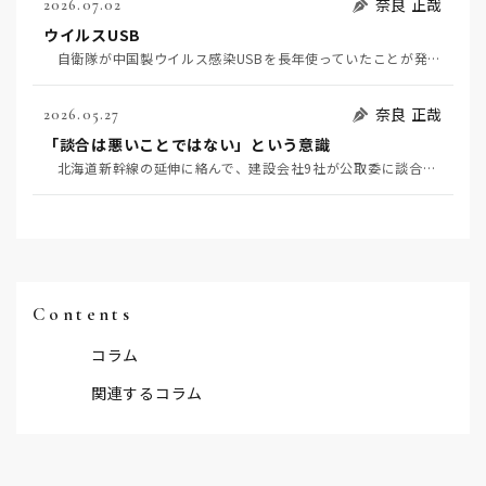
奈良 正哉
2026.07.02
ウイルスUSB
自衛隊が中国製ウイルス感染USBを長年使っていたことが発覚して問題になっている（7月2日日経）。筆…
奈良 正哉
2026.05.27
「談合は悪いことではない」という意識
北海道新幹線の延伸に絡んで、建設会社9社が公取委に談合を疑われている（5月20日日経）。 談合と…
Contents
コラム
関連するコラム