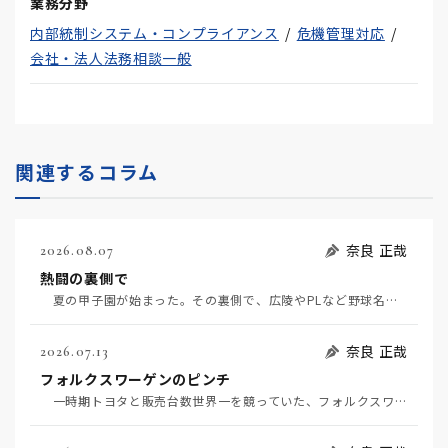
業務分野
内部統制システム・コンプライアンス
危機管理対応
会社・法人法務相談一般
関連するコラム
奈良 正哉
2026.08.07
熱闘の裏側で
夏の甲子園が始まった。その裏側で、広陵やPLなど野球名門校（だった）の不祥事のその後について、「熱…
奈良 正哉
2026.07.13
フォルクスワーゲンのピンチ
一時期トヨタと販売台数世界一を競っていた、フォルクスワーゲンの経営がピンチだ（7月11日日経）。そ…