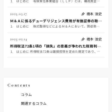
１ はじめに 有限責任事業組合（ＬＬＰ）とは、構成員全員が無限責任を負う民法組合の特例として、「有…
橋本 浩史
2025.03.17
Ｍ＆Ａに係るデューデリジェンス費用が有価証券の取得価額に含まれるか否かが争われた事例 ～国税不服審判所令和6年1月24日裁決～
１ はじめに 株式取得などによるＭ＆Ａにおいて、買収側が対象企業の価値やリスク等を事前に調査するこ…
橋本 浩史
2025.02.14
所得税法72条1項の「損失」の意義が争われた税務判決 ～東京地裁令和6年1月23日判決～
１ はじめに 所得税法72条は雑損控除を定めた規定であり、同条1項は、居住者又はその者と生計を一にす…
Contents
コラム
関連するコラム