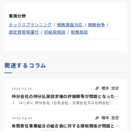
業務分野
タックスプランニング
税務調査対応
税務紛争
固定資産税還付
印紙税相談
税務相談
関連するコラム
橋本 浩史
2025.05.22
持分会社の持分払戻請求権の評価額等が問題となった事例 ～名古屋地裁令和６年６月２２日判決TAINS Z８８８-２７２０～
１ はじめに 持分会社（合名会社、合資会社又は合同会社）の社員は、死亡によって退社し（会社法６０７条…
橋本 浩史
2025.04.10
有限責任事業組合の組合員に対する課税関係が問題となった事例 ～東京地裁令和６年２月１６日判決TAINS Z888-2712（確定）～