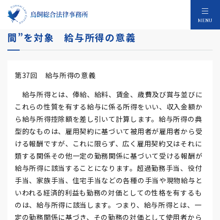
国税OBが緊急寄稿！！所得税法は“生身の人
MENU
間”を対象 給与所得の意義
第37回 給与所得の意義
給与所得とは、俸給、給料、賃金、歳費及び賞与並びに
これらの性質を有する給与に係る所得をいい、収入金額か
ら給与所得控除額を差し引いて計算します。給与所得の典
型的なものは、雇用契約に基づいて被用者が雇用者から受
ける報酬ですが、これに限らず、広く雇用契約又はそれに
類する関係その他一定の勤務関係に基づいて受ける報酬が
給与所得に該当することになります。超過勤務手当、役付
手当、家族手当、住宅手当などの各種の手当や現物給与と
いわれる経済的利益も勤務の対価としての性格を有するも
のは、給与所得に該当します。つまり、給与所得とは、一
定の勤務関係に基づき、その勤務の対価として使用者から