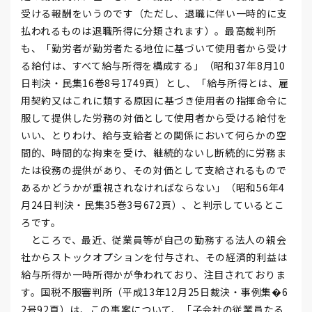
受ける報酬をいうのです（ただし、退職に伴い一時的に支
払われるものは退職所得に分類されます）。最高裁判所
も、「勤労者が勤労者たる地位に基づいて使用者から受け
る給付は、すべて給与所得を構成する」（昭和37年8月10
日判決・民集16巻8号1749頁）とし、「給与所得とは、雇
用契約又はこれに類する原因に基づき使用者の指揮命令に
服して提供した労務の対価として使用者から受ける給付を
いい、とりわけ、給与支給者との関係において何らかの空
間的、時間的な拘束を受け、継続的ないし断続的に労務ま
たは役務の提供があり、その対価として支給されるもので
あるかどうかが重視されなければならない」（昭和56年4
月24日判決・民集35巻3号672頁）、と判示しているとこ
ろです。
ところで、最近、従業員等が自己の勤務する法人の親会
社からストックオプションを付与され、その経済的利益は
給与所得か一時所得かが争われており、注目されておりま
す。国税不服審判所（平成13年12月25日裁決・事例集�6
2号92頁）は、この事案について、「子会社の従業員たる