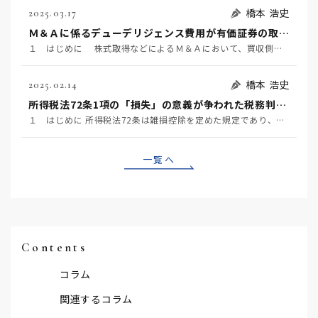
橋本 浩史
2025.03.17
Ｍ＆Ａに係るデューデリジェンス費用が有価証券の取得価額に含まれるか否かが争われた事例 ～国税不服審判所令和6年1月24日裁決～
１ はじめに 株式取得などによるＭ＆Ａにおいて、買収側が対象企業の価値やリスク等を事前に調査するこ…
橋本 浩史
2025.02.14
所得税法72条1項の「損失」の意義が争われた税務判決 ～東京地裁令和6年1月23日判決～
１ はじめに 所得税法72条は雑損控除を定めた規定であり、同条1項は、居住者又はその者と生計を一にす…
一覧へ
Contents
コラム
関連するコラム