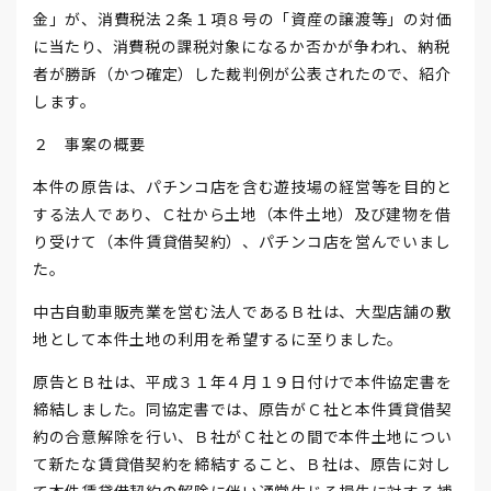
金」が、消費税法２条１項８号の「資産の譲渡等」の対価
に当たり、消費税の課税対象になるか否かが争われ、納税
者が勝訴（かつ確定）した裁判例が公表されたので、紹介
します。
２ 事案の概要
本件の原告は、パチンコ店を含む遊技場の経営等を目的と
する法人であり、Ｃ社から土地（本件土地）及び建物を借
り受けて（本件賃貸借契約）、パチンコ店を営んでいまし
た。
中古自動車販売業を営む法人であるＢ社は、大型店舗の敷
地として本件土地の利用を希望するに至りました。
原告とＢ社は、平成３１年４月１９日付けで本件協定書を
締結しました。同協定書では、原告がＣ社と本件賃貸借契
約の合意解除を行い、Ｂ社がＣ社との間で本件土地につい
て新たな賃貸借契約を締結すること、Ｂ社は、原告に対し