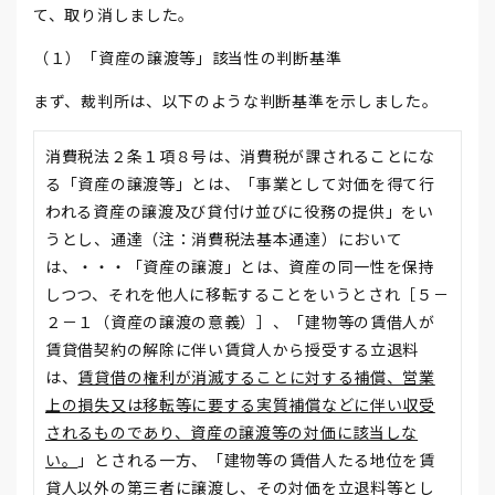
て、取り消しました。
（１）「資産の譲渡等」該当性の判断基準
まず、裁判所は、以下のような判断基準を示しました。
消費税法２条１項８号は、消費税が課されることにな
る「資産の譲渡等」とは、「事業として対価を得て行
われる資産の譲渡及び貸付け並びに役務の提供」をい
うとし、通達（注：消費税法基本通達）において
は、・・・「資産の譲渡」とは、資産の同一性を保持
しつつ、それを他人に移転することをいうとされ［５－
２－１（資産の譲渡の意義）］、「建物等の賃借人が
賃貸借契約の解除に伴い賃貸人から授受する立退料
は、
賃貸借の権利が消滅することに対する補償、営業
上の損失又は移転等に要する実質補償などに伴い収受
されるものであり、資産の譲渡等の対価に該当しな
い。
」とされる一方、「建物等の賃借人たる地位を賃
貸人以外の第三者に譲渡し、その対価を立退料等とし