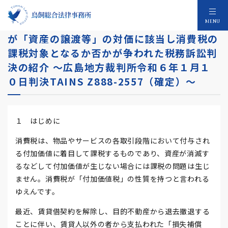
賃貸人以外の者から受領した「損失補償金」
MENU
が「資産の譲渡等」の対価に該当し消費税の
課税対象となるか否かが争われた税務訴訟判
決の紹介 ～広島地方裁判所令和６年１月１
０日判決TAINS Z888-2557（確定）～
１ はじめに
消費税は、物品やサービスの各取引段階において付与され
る付加価値に着目して課税するものであり、資産が消滅す
るなどして付加価値が生じない場合には課税の問題は生じ
ません。消費税が「付加価値税」の性質を持つと言われる
ゆえんです。
最近、賃貸借契約を解除し、目的不動産から退去撤退する
ことに伴い、賃貸人以外の者から支払われた「損失補償