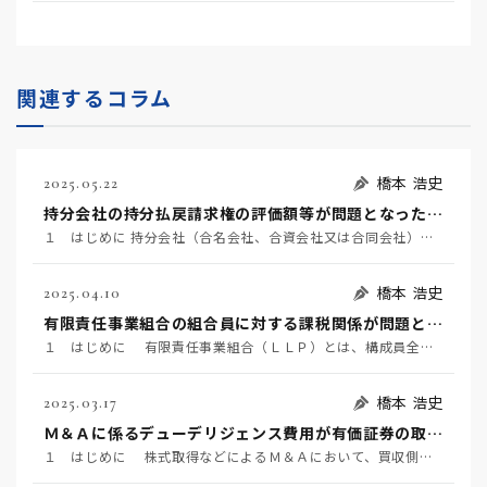
関連するコラム
橋本 浩史
2025.05.22
持分会社の持分払戻請求権の評価額等が問題となった事例 ～名古屋地裁令和６年６月２２日判決TAINS Z８８８-２７２０～
１ はじめに 持分会社（合名会社、合資会社又は合同会社）の社員は、死亡によって退社し（会社法６０７条…
橋本 浩史
2025.04.10
有限責任事業組合の組合員に対する課税関係が問題となった事例 ～東京地裁令和６年２月１６日判決TAINS Z888-2712（確定）～
１ はじめに 有限責任事業組合（ＬＬＰ）とは、構成員全員が無限責任を負う民法組合の特例として、「有…
橋本 浩史
2025.03.17
Ｍ＆Ａに係るデューデリジェンス費用が有価証券の取得価額に含まれるか否かが争われた事例 ～国税不服審判所令和6年1月24日裁決～
１ はじめに 株式取得などによるＭ＆Ａにおいて、買収側が対象企業の価値やリスク等を事前に調査するこ…