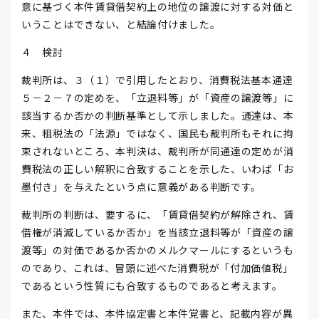
意に基づく本件賃貸借契約上の地位の譲渡に対する対価と
いうことはできない、と結論付けました。
４ 検討
裁判所は、３（１）で引用したとおり、消費税法基本通達
５－２－７の定めを、「立退料等」が「資産の譲渡等」に
該当するか否かの判断基準として示しました。通達は、本
来、租税法の「法源」ではなく、国民も裁判所もそれに拘
束されないところ、本判決は、裁判所が同通達の定めが消
費税法の正しい解釈に合致することを示した、いわば「お
墨付き」を与えたという点に意義がある判断です。
裁判所の判断は、要するに、「賃貸借契約が解除され、賃
借権が消滅しているか否か」を当該立退料等が「資産の譲
渡等」の対価であるか否かのメルクマールにするというも
のであり、これは、冒頭に述べた消費税が「付加価値税」
であるという性質にも合致するものであると考えます。
また、本件では、本件協定書と本件覚書と、記載内容が異