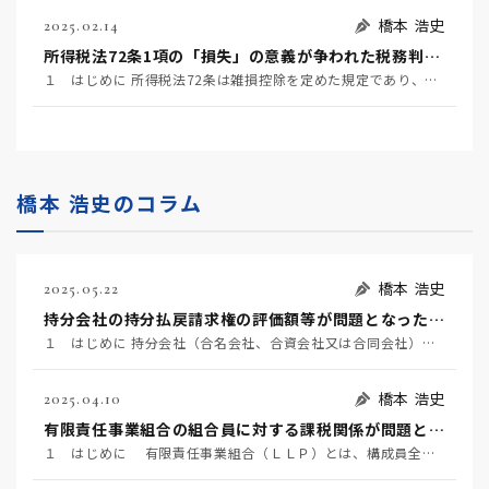
橋本 浩史
2025.02.14
所得税法72条1項の「損失」の意義が争われた税務判決 ～東京地裁令和6年1月23日判決～
１ はじめに 所得税法72条は雑損控除を定めた規定であり、同条1項は、居住者又はその者と生計を一にす…
橋本 浩史のコラム
橋本 浩史
2025.05.22
持分会社の持分払戻請求権の評価額等が問題となった事例 ～名古屋地裁令和６年６月２２日判決TAINS Z８８８-２７２０～
１ はじめに 持分会社（合名会社、合資会社又は合同会社）の社員は、死亡によって退社し（会社法６０７条…
橋本 浩史
2025.04.10
有限責任事業組合の組合員に対する課税関係が問題となった事例 ～東京地裁令和６年２月１６日判決TAINS Z888-2712（確定）～
１ はじめに 有限責任事業組合（ＬＬＰ）とは、構成員全員が無限責任を負う民法組合の特例として、「有…