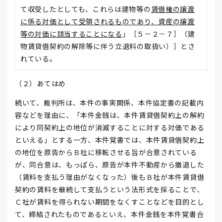
て収受したとしても、これらは建物等の
賃借権の譲渡
に係る対価として受領されるものであり、資産の譲渡
等の対価に該当することになる
」［５－２－７］（建
物賃貸借契約の解除等に伴う立退料の取扱い）］とさ
れている。
（２）あてはめ
続いて、裁判所は、本件の事実関係、本件協定書の記載内
容などを理由に、「本件金銭は、本件賃貸借契約上の解約
により同契約上の地位が消滅することに対する対価である
といえる」とする一方、本件覚書では、本件賃貸借契約上
の地位を原告からＢ社に移転させる旨が合意されている
が、同合意は、もっぱら、原告が本件不動産から撤退した
（賃料を支払う理由がなくなった）後もＢ社が本件賃貸借
契約の賃料を継続して支払うという法形式を採ることで、
Ｃ社が賃料を得られない期間をなくすことなどを目的とし
て、締結されたものであるといえ、本件金銭を本件覚書合