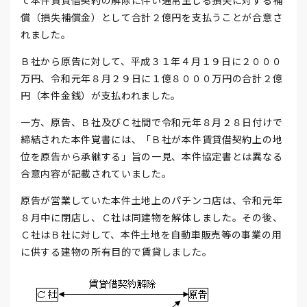
て本件賃貸借契約の解除に伴い通常生じる損失に対する補
償（損失補償金）として合計２億円を支払うことが合意さ
れました。
Ｂ社から原告に対して、平成３１年４月１９日に２０００
万円、令和元年８月２９日に１億８０００万円の合計２億
円（本件金銭）が支払われました。
一方、原告、Ｂ社及びＣ社間で令和元年８月２８日付けで
締結された本件覚書には、「Ｂ社が本件賃貸借契約上の地
位を原告から承継する」旨の一見、本件協定書とは異なる
合意内容が記載されていました。
原告が営業していた本件土地上のパチンコ店は、令和元年
８月中に閉店し、Ｃ社は同建物を解体しました。その後、
Ｃ社はＢ社に対して、本件土地を自動車販売等の事業の用
に供する建物の所有目的で賃貸しました。