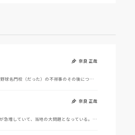
奈良 正哉
夏の甲子園が始まった。その裏側で、広陵やPLなど野球名門校（だった）の不祥事のその後について、「熱…
奈良 正哉
モロッコから地続きのスペインの飛び地へ不法移民が急増していて、当地の大問題となっている。「海を泳い…