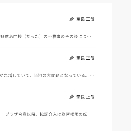
奈良 正哉
夏の甲子園が始まった。その裏側で、広陵やPLなど野球名門校（だった）の不祥事のその後について、「熱…
奈良 正哉
モロッコから地続きのスペインの飛び地へ不法移民が急増していて、当地の大問題となっている。「海を泳い…
奈良 正哉
日米が協調介入に踏み切った。円は急騰している。 プラザ合意以降、協調介入は為替相場の転機になって…