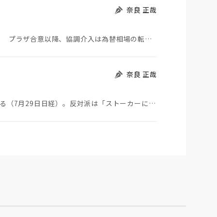
奈良 正哉
日米が協調介入に踏み切った。円は急騰している。 プラザ合意以降、協調介入は為替相場の転機になって…
奈良 正哉
ストーカーにGPSを着けさせることが議論されている（7月29日日経）。反対派は「ストーカーにも人権…