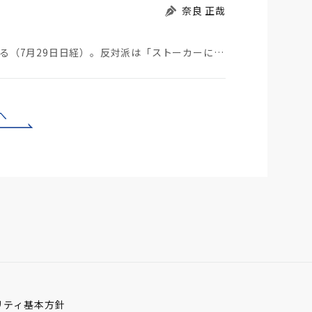
奈良 正哉
ストーカーにGPSを着けさせることが議論されている（7月29日日経）。反対派は「ストーカーにも人権…
へ
リティ基本方針