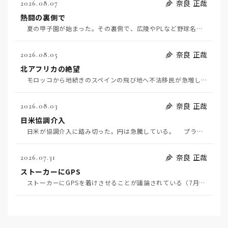
奈良 正哉
2026.08.07
熱闘の裏側で
夏の甲子園が始まった。その裏側で、広陵やPLなど野球名門校（だった）の不祥事のその後について、「熱…
奈良 正哉
2026.08.05
北アフリカの絶望
モロッコから地続きのスペインの飛び地へ不法移民が急増していて、当地の大問題となっている。「海を泳い…
奈良 正哉
2026.08.03
日米協調介入
日米が協調介入に踏み切った。円は急騰している。 プラザ合意以降、協調介入は為替相場の転機になって…
奈良 正哉
2026.07.31
ストーカーにGPS
ストーカーにGPSを着けさせることが議論されている（7月29日日経）。反対派は「ストーカーにも人権…