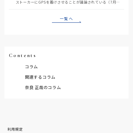
ストーカーにGPSを着けさせることが議論されている（7月29日日経）。反対派は「ストーカーにも人権…
一覧へ
Contents
コラム
関連するコラム
奈良 正哉のコラム
利用規定