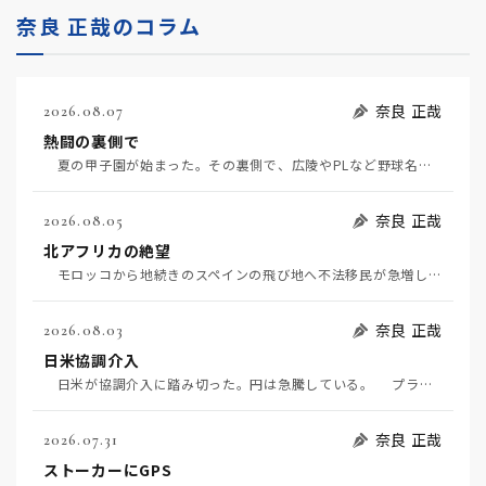
奈良 正哉のコラム
奈良 正哉
2026.08.07
熱闘の裏側で
夏の甲子園が始まった。その裏側で、広陵やPLなど野球名門校（だった）の不祥事のその後について、「熱…
奈良 正哉
2026.08.05
北アフリカの絶望
モロッコから地続きのスペインの飛び地へ不法移民が急増していて、当地の大問題となっている。「海を泳い…
奈良 正哉
2026.08.03
日米協調介入
日米が協調介入に踏み切った。円は急騰している。 プラザ合意以降、協調介入は為替相場の転機になって…
奈良 正哉
2026.07.31
ストーカーにGPS