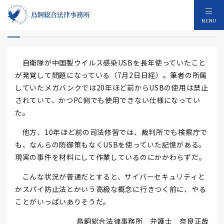
ウイルスUSB
MENU
自衛隊が中国製ウイルス感染USBを長年使っていたこと
が発覚して問題になっている（7月2日日経）。筆者の所属
していたメガバンクでは20年ほど前からUSBの使用は禁止
されていて、かつPC側でも使用できない仕様になってい
た。
他方、10年ほど前の司法修習では、裁判所でも検察庁で
も、なんらの防御策もなくUSBを使っていた記憶がある。
現実の事件を材料にして作業しているのにかかわらずだ。
こんな状況が普通だとすると、サイバーセキュリティと
かスパイ防止法とかいう高級な概念に行きつく前に、やる
ことがいっぱいありそうだ。
鳥飼総合法律事務所 弁護士 奈良正哉