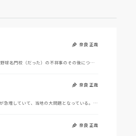
奈良 正哉
夏の甲子園が始まった。その裏側で、広陵やPLなど野球名門校（だった）の不祥事のその後について、「熱…
奈良 正哉
モロッコから地続きのスペインの飛び地へ不法移民が急増していて、当地の大問題となっている。「海を泳い…
奈良 正哉