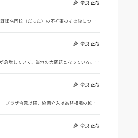
奈良 正哉
夏の甲子園が始まった。その裏側で、広陵やPLなど野球名門校（だった）の不祥事のその後について、「熱…
奈良 正哉
モロッコから地続きのスペインの飛び地へ不法移民が急増していて、当地の大問題となっている。「海を泳い…
奈良 正哉
日米が協調介入に踏み切った。円は急騰している。 プラザ合意以降、協調介入は為替相場の転機になって…
奈良 正哉