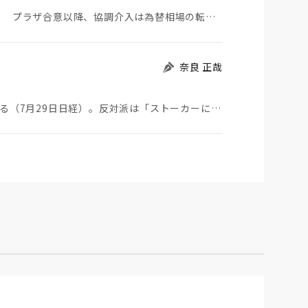
日米が協調介入に踏み切った。円は急騰している。 プラザ合意以降、協調介入は為替相場の転機になって…
奈良 正哉
ストーカーにGPSを着けさせることが議論されている（7月29日日経）。反対派は「ストーカーにも人権…