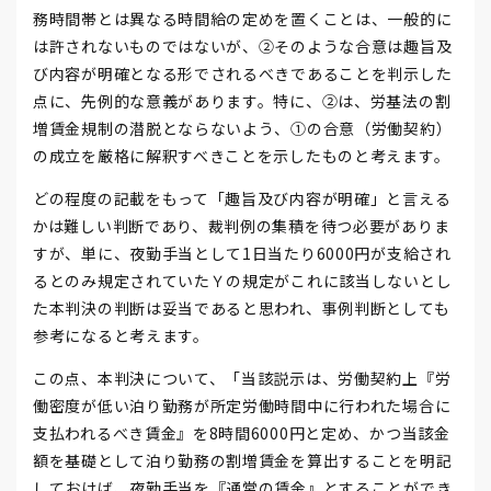
務時間帯とは異なる時間給の定めを置くことは、一般的に
は許されないものではないが、②そのような合意は趣旨及
び内容が明確となる形でされるべきであることを判示した
点に、先例的な意義があります。特に、②は、労基法の割
増賃金規制の潜脱とならないよう、①の合意（労働契約）
の成立を厳格に解釈すべきことを示したものと考えます。
どの程度の記載をもって「趣旨及び内容が明確」と言える
かは難しい判断であり、裁判例の集積を待つ必要がありま
すが、単に、夜勤手当として1日当たり6000円が支給され
るとのみ規定されていたＹの規定がこれに該当しないとし
た本判決の判断は妥当であると思われ、事例判断としても
参考になると考えます。
この点、本判決について、「当該説示は、労働契約上『労
働密度が低い泊り勤務が所定労働時間中に行われた場合に
支払われるべき賃金』を8時間6000円と定め、かつ当該金
額を基礎として泊り勤務の割増賃金を算出することを明記
しておけば、夜勤手当を『通常の賃金』とすることができ