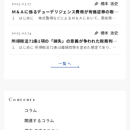
橋本 浩史
2025.03.17
Ｍ＆Ａに係るデューデリジェンス費用が有価証券の取得価額に含まれるか否かが争われた事例 ～国税不服審判所令和6年1月24日裁決～
１ はじめに 株式取得などによるＭ＆Ａにおいて、買収側が対象企業の価値やリスク等を事前に調査するこ…
橋本 浩史
2025.02.14
所得税法72条1項の「損失」の意義が争われた税務判決 ～東京地裁令和6年1月23日判決～
１ はじめに 所得税法72条は雑損控除を定めた規定であり、同条1項は、居住者又はその者と生計を一にす…
一覧へ
Contents
コラム
関連するコラム