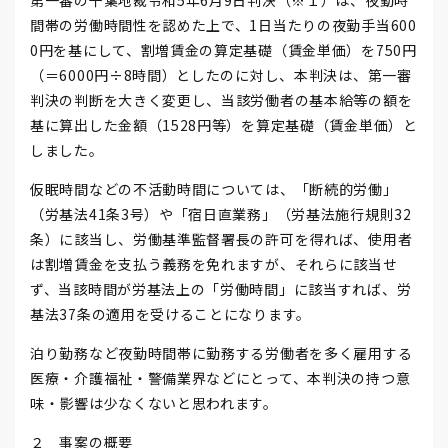
第一審の千葉地裁令和5年6月9日判決（※１）は、夜勤時
間帯の労働時間性を認めた上で、1日当たりの夜勤手当600
0円を基にして、割増賃金の算定基礎（賃金単価）を750円
（＝6000円÷8時間）としたのに対し、本判決は、第一審
判決の判断を大きく変更し、当該労働者の基本給等の額を
基に算出した金額（1528円等）を算定基礎（賃金単価）と
しました。
仮眠時間などの不活動時間については、「断続的労働」
（労基法41条3号）や「宿日直業務」（労基法施行規則32
条）に該当し、労働基準監督署長の許可を得れば、使用者
は割増賃金を支払う義務を免れますが、それらに該当せ
ず、当該時間が労基法上の「労働時間」に該当すれば、労
基法37条の適用を受けることになります。
泊り勤務など夜勤時間帯に勤務する労働者を多く雇用する
医療・介護福祉・警備業界などにとって、本判決の持つ意
味・影響は少なくないと思われます。
２ 事案の概要