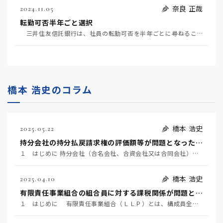
奈良 正哉
2024.11.05
転勤可否半年ごと選択
三井住友信託銀行は、社員の転勤可否を半年ごとに尋ねることにする（１０月３０日日経）。辞令一本で、否…
橋本 浩史のコラム
橋本 浩史
2025.05.22
持分会社の持分払戻請求権の評価額等が問題となった事例 ～名古屋地裁令和６年６月２２日判決TAINS Z８８８-２７２０～
１ はじめに 持分会社（合名会社、合資会社又は合同会社）の社員は、死亡によって退社し（会社法６０７条…
橋本 浩史
2025.04.10
有限責任事業組合の組合員に対する課税関係が問題となった事例 ～東京地裁令和６年２月１６日判決TAINS Z888-2712（確定）～
１ はじめに 有限責任事業組合（ＬＬＰ）とは、構成員全員が無限責任を負う民法組合の特例として、「有…