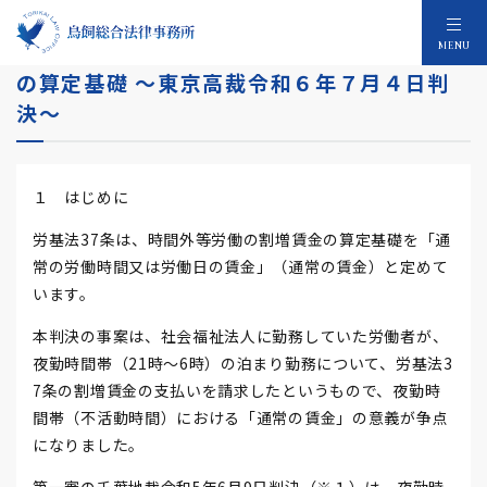
夜勤時間帯（不活動時間）における割増賃金
MENU
の算定基礎 ～東京高裁令和６年７月４日判
決～
１ はじめに
労基法37条は、時間外等労働の割増賃金の算定基礎を「通
常の労働時間又は労働日の賃金」（通常の賃金）と定めて
います。
本判決の事案は、社会福祉法人に勤務していた労働者が、
夜勤時間帯（21時～6時）の泊まり勤務について、労基法3
7条の割増賃金の支払いを請求したというもので、夜勤時
間帯（不活動時間）における「通常の賃金」の意義が争点
になりました。