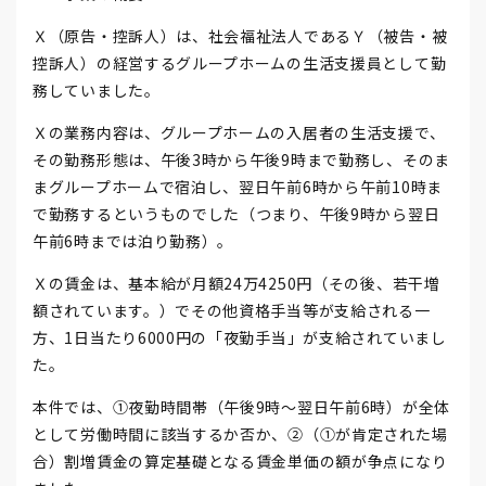
Ｘ（原告・控訴人）は、社会福祉法人であるＹ（被告・被
控訴人）の経営するグループホームの生活支援員として勤
務していました。
Ｘの業務内容は、グループホームの入居者の生活支援で、
その勤務形態は、午後3時から午後9時まで勤務し、そのま
まグループホームで宿泊し、翌日午前6時から午前10時ま
で勤務するというものでした（つまり、午後9時から翌日
午前6時までは泊り勤務）。
Ｘの賃金は、基本給が月額24万4250円（その後、若干増
額されています。）でその他資格手当等が支給される一
方、1日当たり6000円の「夜勤手当」が支給されていまし
た。
本件では、①夜勤時間帯（午後9時～翌日午前6時）が全体
として労働時間に該当するか否か、②（①が肯定された場
合）割増賃金の算定基礎となる賃金単価の額が争点になり