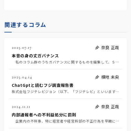
関連するコラム
奈良 正哉
2025.07.17
本音の身の丈ガバナンス
私のコラム群のうちガバナンスに関するものを編集して、ＳＮＳのnote の創作大賞2025ビジネス部…
横地 未央
2025.04.14
ChatGptと読むフジ調査報告書
株式会社フジテレビジョン（以下、「フジテレビ」といいます。）は、２０２３年６月に発生した元タレントの…
奈良 正哉
2024.11.11
内部通報者への不利益処分に罰則
企業内の不祥事、特に経営者や経営幹部の不正行為を早期に発見するには、内部通報しかないと思っている。…