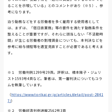
ることを示唆している」とのコメントがあり（※５）、参
考になります。
泊り勤務などをする労働者を多く雇用する使用者として
は、まずは、「宿日直業務」等の要件を満たす勤務条件を
整えることが重要ですが、それらに該当しない「不活動時
間」が生じる労働者の割増賃金についても、本判決などを
参考に給与規程等を適宜見直すことが必要であると考えま
す。
※１ 労働判例1299号29頁。評釈は、橋本陽子・ジュリ
スト1593号4頁など。筆者は、第一審判決についてもコラ
ムを執筆しています。
（
https://www.torikai.gr.jp/articles/detail/post-2841
7/
）
※２ 労働経済判例速報2562号3頁