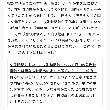
控訴審判決である本判決（※２）は、Ｙが本訴訟におい
て、夜勤時間帯が全体として労働時間に該当することを争
ってきたことを指摘した上で、「控訴人と被控訴人との間
の労働契約において、夜勤時間帯が実作業に従事していな
い時間も含めて労働時間に該当することを前提とした上
で、その労働の対価として泊り勤務1回につき6000円のみ
を支払うこととし、そのほかには賃金の支払をしないこと
が合意されていたと認めることはできない。」と述べ、さ
らに、次のように判示しました。
労働時間において、夜勤時間帯について日中の勤務時
間帯とは異なる時間給の定めを置くことは、一般的に
許されないものではないが、そのような合意は趣旨及
び内容が明確となる形でされるべきであり
、本件の事
実関係の下で、そのような合意があったとの推認ない
し評価をすることはできず、被控訴人の上記主張は採
用することができない。