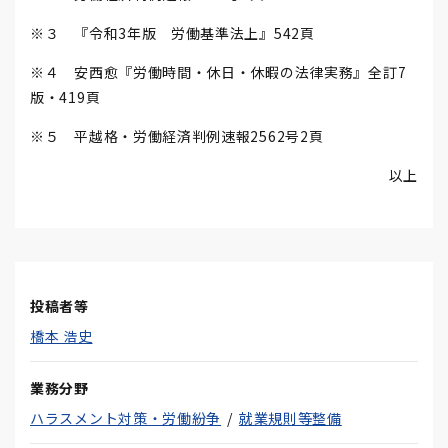
※３ 『令和3年版 労働基準法上』542頁
※４ 安西愈󠄀『労働時間・休日・休暇の法律実務』全訂7
版・419頁
※５ 平越格・労働経済判例速報2562号2頁
以上
投稿者等
橋本 浩史
業務分野
ハラスメント対策・労働紛争
就業規則等整備