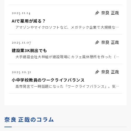
奈良 正哉
2025.11.14
AIで雇用が減る？
アマゾンやマイクロソフトなど、メガテック企業で大規模な人員削減が相次いでいる。AIによりエンジニア…
奈良 正哉
2025.11.07
建設業3K脱出でも
大手建設会社大林組が建設現場にカフェ風休憩所を作った（11月6日日経）。建設業界の3K（きつい、汚…
奈良 正哉
2025.10.31
小中学校教員のワークライフバランス
高市発言で一時話題になった「ワークライフバランス」。気力・体力・使命感のある自発的労働はこんな建前…
奈良 正哉のコラム