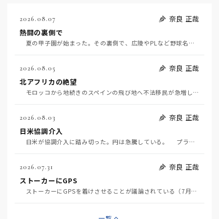
奈良 正哉
2026.08.07
熱闘の裏側で
夏の甲子園が始まった。その裏側で、広陵やPLなど野球名門校（だった）の不祥事のその後について、「熱…
奈良 正哉
2026.08.05
北アフリカの絶望
モロッコから地続きのスペインの飛び地へ不法移民が急増していて、当地の大問題となっている。「海を泳い…
奈良 正哉
2026.08.03
日米協調介入
日米が協調介入に踏み切った。円は急騰している。 プラザ合意以降、協調介入は為替相場の転機になって…
奈良 正哉
2026.07.31
ストーカーにGPS
ストーカーにGPSを着けさせることが議論されている（7月29日日経）。反対派は「ストーカーにも人権…
一覧へ