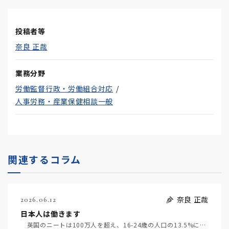
投稿者等
奈良 正哉
業務分野
労働監督行政・労働組合対応
人事労務・産業保健相談一般
関連するコラム
奈良 正哉
2026.06.12
日本人は働きます
英国のニートは100万人を超え、16-24歳の人口の13.5%になるそうだ（6月4日日経）。米国で…