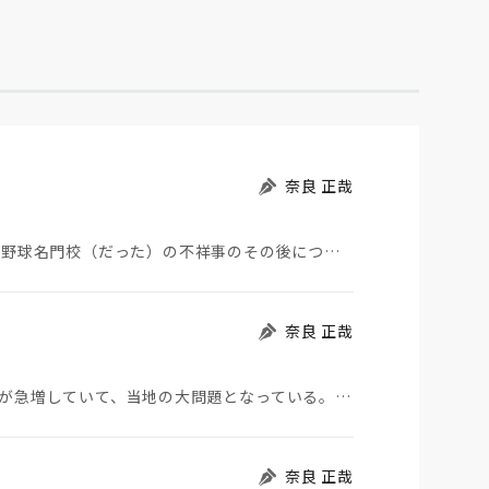
奈良 正哉
夏の甲子園が始まった。その裏側で、広陵やPLなど野球名門校（だった）の不祥事のその後について、「熱…
奈良 正哉
モロッコから地続きのスペインの飛び地へ不法移民が急増していて、当地の大問題となっている。「海を泳い…
奈良 正哉