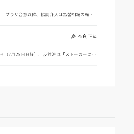
日米が協調介入に踏み切った。円は急騰している。 プラザ合意以降、協調介入は為替相場の転機になって…
奈良 正哉
ストーカーにGPSを着けさせることが議論されている（7月29日日経）。反対派は「ストーカーにも人権…