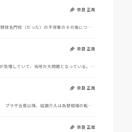
奈良 正哉
夏の甲子園が始まった。その裏側で、広陵やPLなど野球名門校（だった）の不祥事のその後について、「熱…
奈良 正哉
モロッコから地続きのスペインの飛び地へ不法移民が急増していて、当地の大問題となっている。「海を泳い…
奈良 正哉
日米が協調介入に踏み切った。円は急騰している。 プラザ合意以降、協調介入は為替相場の転機になって…
奈良 正哉