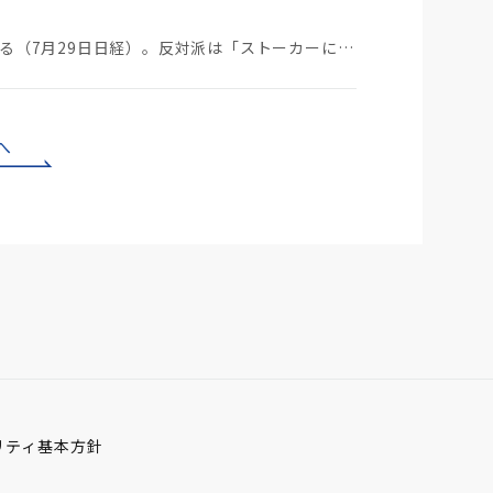
ストーカーにGPSを着けさせることが議論されている（7月29日日経）。反対派は「ストーカーにも人権…
へ
リティ基本方針