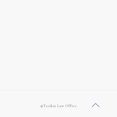
©Torikai Law Office.
ー