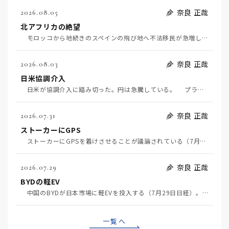
奈良 正哉
2026.08.05
北アフリカの絶望
モロッコから地続きのスペインの飛び地へ不法移民が急増していて、当地の大問題となっている。「海を泳い…
奈良 正哉
2026.08.03
日米協調介入
日米が協調介入に踏み切った。円は急騰している。 プラザ合意以降、協調介入は為替相場の転機になって…
奈良 正哉
2026.07.31
ストーカーにGPS
ストーカーにGPSを着けさせることが議論されている（7月29日日経）。反対派は「ストーカーにも人権…
奈良 正哉
2026.07.29
BYDの軽EV
中国のBYDが日本市場に軽EVを投入する（7月29日日経）。この報道について思うこと3つ。 一つ…
一覧へ