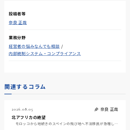
投稿者等
奈良 正哉
業務分野
経営者の悩みなんでも相談
内部統制システム・コンプライアンス
関連するコラム
奈良 正哉
2026.08.05
北アフリカの絶望
モロッコから地続きのスペインの飛び地へ不法移民が急増していて、当地の大問題となっている。「海を泳い…