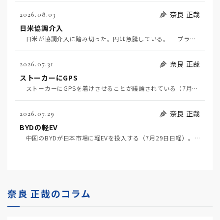
奈良 正哉
2026.08.03
日米協調介入
日米が協調介入に踏み切った。円は急騰している。 プラザ合意以降、協調介入は為替相場の転機になって…
奈良 正哉
2026.07.31
ストーカーにGPS
ストーカーにGPSを着けさせることが議論されている（7月29日日経）。反対派は「ストーカーにも人権…
奈良 正哉
2026.07.29
BYDの軽EV
中国のBYDが日本市場に軽EVを投入する（7月29日日経）。この報道について思うこと3つ。 一つ…
奈良 正哉のコラム