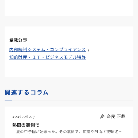
業務分野
内部統制システム・コンプライアンス
知的財産・ＩＴ・ビジネスモデル特許
関連するコラム
奈良 正哉
2026.08.07
熱闘の裏側で
夏の甲子園が始まった。その裏側で、広陵やPLなど野球名門校（だった）の不祥事のその後について、「熱…