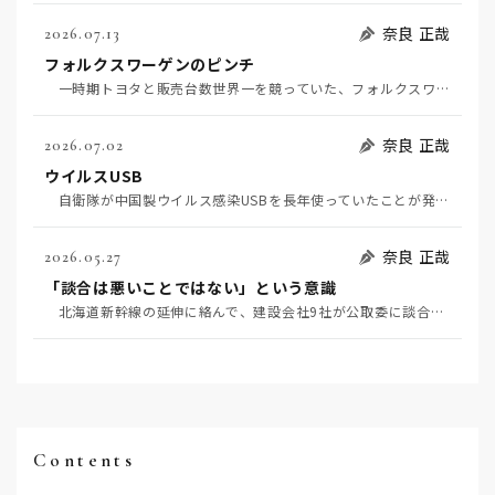
奈良 正哉
2026.07.13
フォルクスワーゲンのピンチ
一時期トヨタと販売台数世界一を競っていた、フォルクスワーゲンの経営がピンチだ（7月11日日経）。そ…
奈良 正哉
2026.07.02
ウイルスUSB
自衛隊が中国製ウイルス感染USBを長年使っていたことが発覚して問題になっている（7月2日日経）。筆…
奈良 正哉
2026.05.27
「談合は悪いことではない」という意識
北海道新幹線の延伸に絡んで、建設会社9社が公取委に談合を疑われている（5月20日日経）。 談合と…
Contents