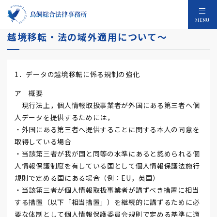
個人情報保護法令和2年改正のポイント～⑥
MENU
越境移転・法の域外適用について～
1．データの越境移転に係る規制の強化
ア 概要
現行法上，個人情報取扱事業者が外国にある第三者へ個
人データを提供するためには，
・外国にある第三者へ提供することに関する本人の同意を
取得している場合
・当該第三者が我が国と同等の水準にあると認められる個
人情報保護制度を有している国として個人情報保護法施行
規則で定める国にある場合（例：EU，英国）
・当該第三者が個人情報取扱事業者が講ずべき措置に相当
する措置（以下「相当措置」）を継続的に講ずるために必
要な体制として個人情報保護委員会規則で定める基準に適