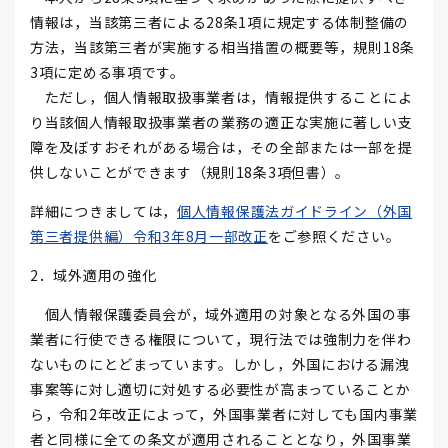
情報は，当該第三者による28条1項に規定する体制整備の
方法，当該第三者が実施する相当措置の概要等，規則18条
3項に定める事項です。
ただし，個人情報取扱事業者は，情報提供することによ
り当該個人情報取扱事業者の業務の適正な実施に著しい支
障を及ぼすおそれがある場合は，その全部または一部を提
供しないことができます（規則18条3項但書）。
詳細につきましては，
個人情報保護法ガイドライン（外国
第三者提供編）令和3年8月一部改正
をご参照ください。
2．域外適用の強化
個人情報保護委員会が，域外適用の対象となる外国の事
業者に行使できる権限について，現行法では強制力を伴わ
ないものにとどまっています。しかし，外国における漏洩
事案等に対し適切に対処する必要性が高まっていることか
ら，令和2年改正によって，外国事業者に対しても国内事業
者と同様に全ての条文が適用されることとなり，外国事業