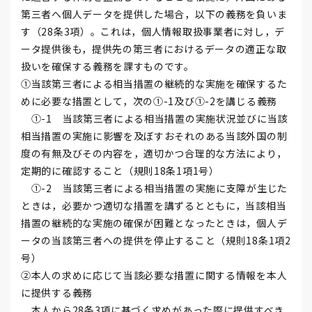
第三者へ個人データを提供した場合，以下の義務を負いま
す（28条3項）。これは，個人情報取扱事業者に対し，デ
ータ提供後も，提供先の第三者におけるデータの適正な取
扱いを確保する義務を課すものです。
①当該第三者による相当措置の継続的な実施を確保するた
めに必要な措置として，次の①-1及び①-2を講じる義務
①-1 当該第三者による相当措置の実施状況並びに当該
相当措置の実施に影響を及ぼすおそれのある当該外国の制
度の有無及びその内容を，適切かつ合理的な方法により，
定期的に確認すること（規則18条1項1号）
①-2 当該第三者による相当措置の実施に支障が生じた
ときは，必要かつ適切な措置を講ずるとともに，当該相当
措置の継続的な実施の確保が困難となったときは，個人デ
ータの当該第三者への提供を停止すること（規則18条1項2
号）
②本人の求めに応じて当該必要な措置に関する情報を本人
に提供する義務
本人から28条3項に基づく求めがあった際に提供すべき