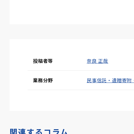
投稿者等
奈良 正哉
業務分野
民事信託・遺贈寄附
関連するコラム