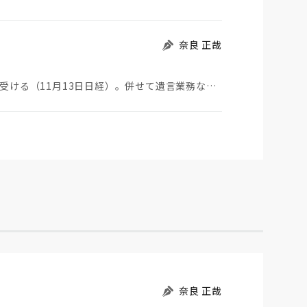
奈良 正哉
城北信金は信用金庫では初となる信託業務の認可を受ける（11月13日日経）。併せて遺言業務など付随業…
奈良 正哉