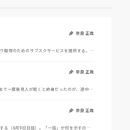
奈良 正哉
みずほ信託銀行は、地域金融機関に相続関連ノウハウ取得のためのサブスクサービスを提供する。 ゼロ金…
奈良 正哉
成年後見制度が変更される（6月18日日経）。これまで一度後見人が就くと終身だったのが、途中でやめら…
奈良 正哉
大手金融機関が相続手続きを一括対応できるようにする（4月9日日経）。「一括」が何を示すのかわからな…