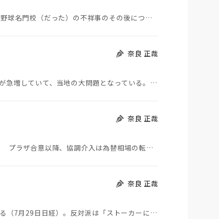
夏の甲子園が始まった。その裏側で、広陵やPLなど野球名門校（だった）の不祥事のその後について、「熱…
奈良 正哉
モロッコから地続きのスペインの飛び地へ不法移民が急増していて、当地の大問題となっている。「海を泳い…
奈良 正哉
日米が協調介入に踏み切った。円は急騰している。 プラザ合意以降、協調介入は為替相場の転機になって…
奈良 正哉
ストーカーにGPSを着けさせることが議論されている（7月29日日経）。反対派は「ストーカーにも人権…